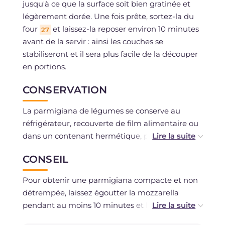
jusqu'à ce que la surface soit bien gratinée et
légèrement dorée. Une fois prête, sortez-la du
four
et laissez-la reposer environ 10 minutes
27
avant de la servir : ainsi les couches se
stabiliseront et il sera plus facile de la découper
en portions.
CONSERVATION
La parmigiana de légumes se conserve au
réfrigérateur, recouverte de film alimentaire ou
dans un contenant hermétique, pendant 2-3
jours.
CONSEIL
Vous pouvez la congeler entière ou déjà
Pour obtenir une parmigiana compacte et non
portionnée après la cuisson et une fois
détrempée, laissez égoutter la mozzarella
complètement refroidie. Elle se conserve au
pendant au moins 10 minutes et laissez tiédir
congélateur environ 1 mois.
les légumes après les avoir grillés.