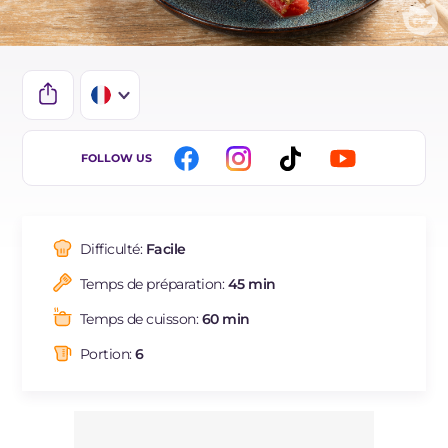
IT
FOLLOW US
EN
DE
Difficulté:
Facile
ES
Temps de préparation:
45 min
NL
Temps de cuisson:
60 min
BR
Portion:
6