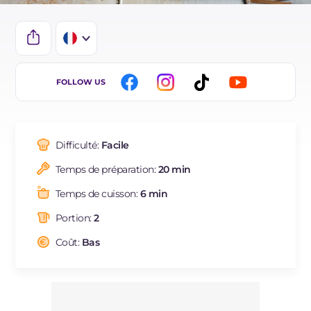
IT
FOLLOW US
EN
DE
Difficulté:
Facile
ES
Temps de préparation:
20 min
BR
Temps de cuisson:
6 min
NL
Portion:
2
Coût:
Bas