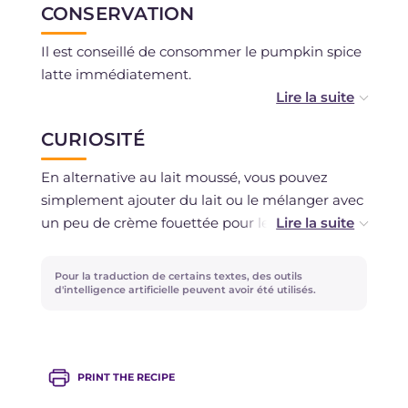
CONSERVATION
Il est conseillé de consommer le pumpkin spice
latte immédiatement.
Le sirop de potiron peut être conservé au
CURIOSITÉ
réfrigérateur pendant 2 jours, couvert de film
plastique ou dans un récipient hermétique.
En alternative au lait moussé, vous pouvez
simplement ajouter du lait ou le mélanger avec
un peu de crème fouettée pour le rendre moins
liquide
Pour la traduction de certains textes, des outils
Vous pouvez remplacer le lait de vache et la
d'intelligence artificielle peuvent avoir été utilisés.
crème par d'autres types de boissons végétales
pour obtenir une version vegan ou sans lactose.
PRINT THE RECIPE
Au lieu de la courge butternut, vous pouvez
utiliser n'importe quelle autre variété de potiron