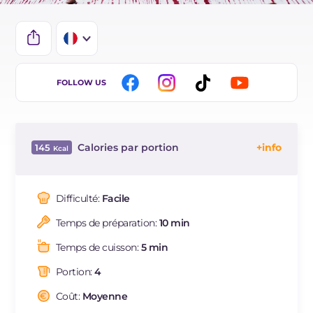
IT
FOLLOW US
EN
ES
Calories par portion
145
DE
Énergie
Kcal
145
BR
Glucides
g
6.2
Difficulté:
Facile
NL
Dont sucres
g
6.2
Temps de préparation:
10 min
Protéine
g
1
Graisses
g
6.4
Temps de cuisson:
5 min
dont acides gras saturés
g
3.69
Portion:
4
Cholestérol
mg
20
Sodium
Coût:
Moyenne
mg
25