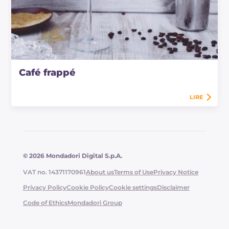
Café frappé
LIRE
© 2026 Mondadori Digital S.p.A.
VAT no. 14371170961
About us
Terms of Use
Privacy Notice
Privacy Policy
Cookie Policy
Cookie settings
Disclaimer
Code of Ethics
Mondadori Group