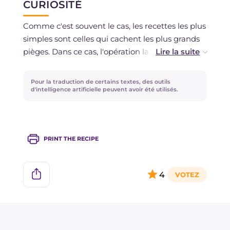
CURIOSITÉ
râpée de noix de muscade !
Comme c'est souvent le cas, les recettes les plus
simples sont celles qui cachent les plus grands
pièges. Dans ce cas, l'opération la plus délicate
est d'ajouter la crème de manière à ce qu'elle
reste en surface... voici quelques astuces pour
Pour la traduction de certains textes, des outils
obtenir un résultat parfait !
d'intelligence artificielle peuvent avoir été utilisés.
Utilisez un verre tulipe : il aidera à maintenir la
bonne proportion entre les ingrédients.
PRINT THE RECIPE
La crème ne doit pas être trop montée ni pas
assez : elle doit être légèrement dense mais
4
encore fluide.
N'omettez pas le sucre : il est essentiel pour
empêcher la couche de crème de s'enfoncer.