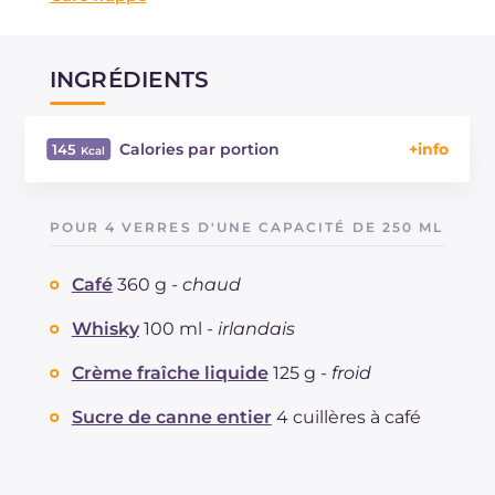
INGRÉDIENTS
Calories par portion
145
Énergie
Kcal
145
Glucides
g
6.2
POUR 4 VERRES D'UNE CAPACITÉ DE 250 ML
Dont sucres
g
6.2
Protéine
g
1
Café
360 g -
chaud
Graisses
g
6.4
dont acides gras saturés
Whisky
100 ml -
irlandais
g
3.69
Cholestérol
mg
20
Crème fraîche liquide
125 g -
froid
Sodium
mg
25
Sucre de canne entier
4 cuillères à café