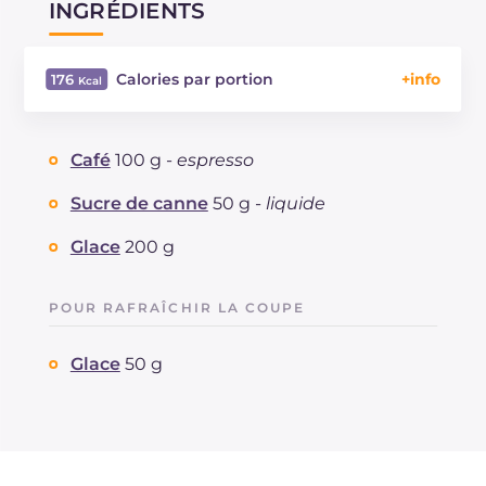
INGRÉDIENTS
Calories par portion
176
Énergie
Kcal
176
Glucides
g
43.4
Café
100 g -
espresso
Dont sucres
g
43.4
Protéine
g
0.1
Sucre de canne
50 g -
liquide
Graisses
g
0.2
Glace
200 g
dont acides gras saturés
g
0.09
Sodium
mg
29
POUR RAFRAÎCHIR LA COUPE
Glace
50 g