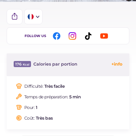
IT
FOLLOW US
EN
ES
Calories par portion
176
DE
Énergie
Kcal
176
BR
Glucides
g
43.4
Difficulté:
Très facile
NL
Dont sucres
g
43.4
Temps de préparation:
5 min
Protéine
g
0.1
Graisses
g
0.2
Pour:
1
dont acides gras saturés
g
0.09
Coût:
Très bas
Sodium
mg
29