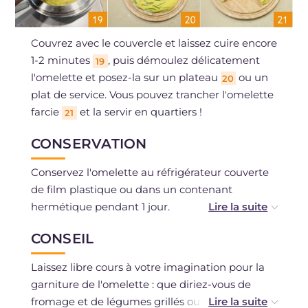
Couvrez avec le couvercle et laissez cuire encore
1-2 minutes
, puis démoulez délicatement
19
l'omelette et posez-la sur un plateau
ou un
20
plat de service. Vous pouvez trancher l'omelette
farcie
et la servir en quartiers !
21
CONSERVATION
Conservez l'omelette au réfrigérateur couverte
de film plastique ou dans un contenant
hermétique pendant 1 jour.
Vous pouvez la congeler si vous avez utilisé des
CONSEIL
ingrédients frais, peut-être déjà portionnée.
Laissez libre cours à votre imagination pour la
garniture de l'omelette : que diriez-vous de
fromage et de légumes grillés ou sautés à la