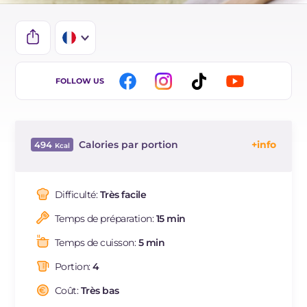
IT
FOLLOW US
EN
ES
Calories par portion
494
DE
Énergie
Kcal
494
BR
Glucides
g
2.6
Difficulté:
Très facile
NL
Dont sucres
g
2.6
Temps de préparation:
15 min
Protéine
g
38
Graisses
g
36.8
Temps de cuisson:
5 min
dont acides gras saturés
g
16.6
Portion:
4
Fibre
g
0.1
Cholestérol
Coût:
Très bas
mg
489