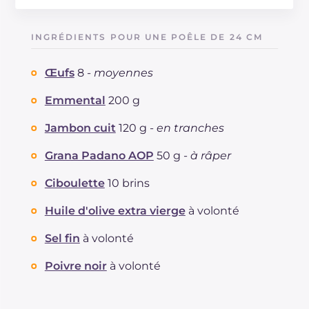
Énergie
Kcal
494
Glucides
g
2.6
INGRÉDIENTS POUR UNE POÊLE DE 24 CM
Dont sucres
g
2.6
Protéine
g
38
Œufs
8 -
moyennes
Graisses
g
36.8
dont acides gras saturés
Emmental
200 g
g
16.6
Fibre
g
0.1
Jambon cuit
120 g -
en tranches
Cholestérol
mg
489
Sodium
mg
852
Grana Padano AOP
50 g -
à râper
Ciboulette
10 brins
Huile d'olive extra vierge
à volonté
Sel fin
à volonté
Poivre noir
à volonté