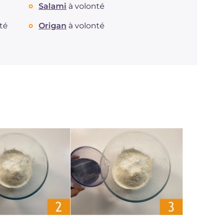
Salami
à volonté
té
Origan
à volonté