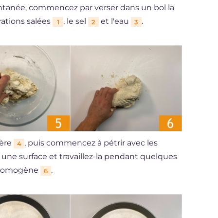
tantanée, commencez par verser dans un bol la
rations salées
, le sel
et l'eau
.
1
2
3
lère
, puis commencez à pétrir avec les
4
r une surface et travaillez-la pendant quelques
et homogène
.
6