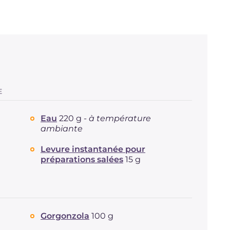
E
Eau
220 g -
à température
ambiante
Levure instantanée pour
préparations salées
15 g
Gorgonzola
100 g