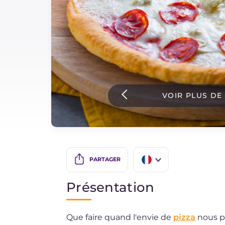
Sauces
Dernieres recettes
IT Website
VOIR PLUS DE
Facebook
Instagram
TikTok
YouTube
PARTAGER
IT
Présentation
EN
Que faire quand l'envie de
pizza
nous p
ES