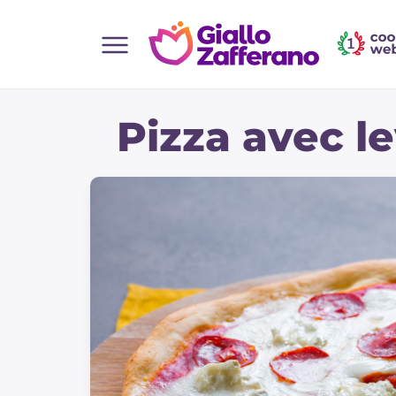
Home
Pizza avec l
Toutes les recettes
Aperitifs
Salades
Plats principaux
Boissons et rafraîchissements
Desserts
Accompagnement
Pizzas et focaccia
Gateaux et patisserie