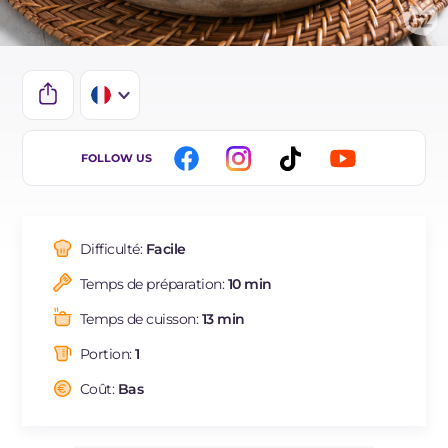
IT
FOLLOW US
EN
ES
Difficulté:
Facile
DE
Temps de préparation:
10 min
BR
Temps de cuisson:
13 min
NL
Portion:
1
Coût:
Bas