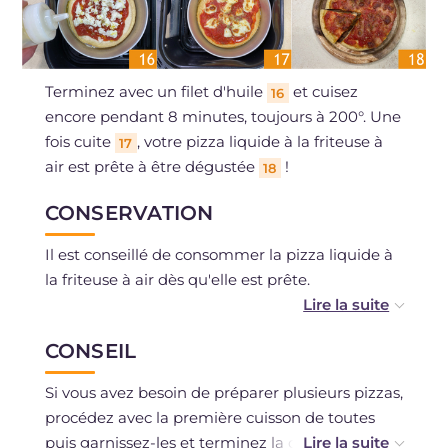
Terminez avec un filet d'huile
et cuisez
16
encore pendant 8 minutes, toujours à 200°. Une
fois cuite
, votre pizza liquide à la friteuse à
17
air est prête à être dégustée
!
18
CONSERVATION
Il est conseillé de consommer la pizza liquide à
la friteuse à air dès qu'elle est prête.
Vous pouvez la congeler après la cuisson ou la
CONSEIL
conserver au réfrigérateur pendant un jour.
Si vous avez besoin de préparer plusieurs pizzas,
procédez avec la première cuisson de toutes
puis garnissez-les et terminez la cuisson avant