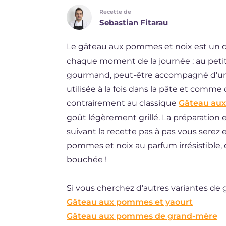
Recette de
DE
Sebastian Fitarau
ES
Le gâteau aux pommes et noix est un d
BR
chaque moment de la journée : au petit
NL
gourmand, peut-être accompagné d'un 
utilisée à la fois dans la pâte et comme d
contrairement au classique
Gâteau au
goût légèrement grillé. La préparation e
suivant la recette pas à pas vous serez
pommes et noix au parfum irrésistible,
bouchée !
Si vous cherchez d'autres variantes d
Gâteau aux pommes et yaourt
Gâteau aux pommes de grand-mère