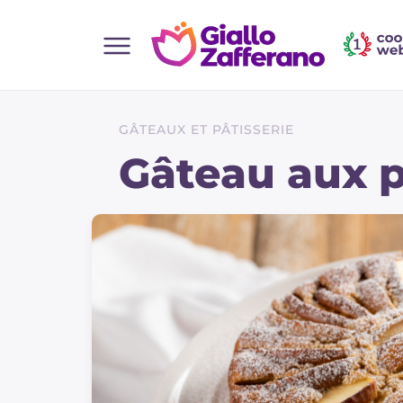
Home
Toutes les recettes
GÂTEAUX ET PÂTISSERIE
Aperitifs
Gâteau aux 
Salades
Plats principaux
Boissons et rafraîchissements
Desserts
Accompagnement
Pizzas et focaccia
Gateaux et patisserie