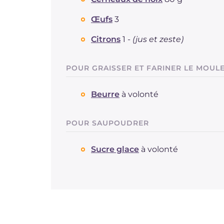
Œufs
3
Citrons
1 -
(jus et zeste)
POUR GRAISSER ET FARINER LE MOUL
Beurre
à volonté
POUR SAUPOUDRER
Sucre glace
à volonté