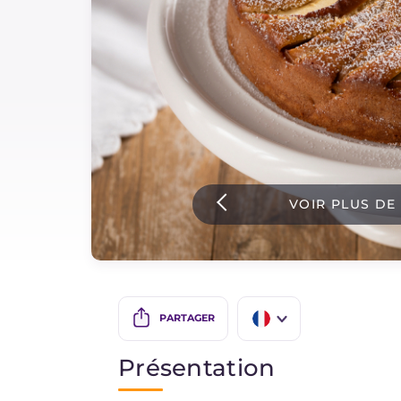
Sauces
Dernieres recettes
IT Website
VOIR PLUS DE
Facebook
Instagram
TikTok
YouTube
PARTAGER
IT
Présentation
EN