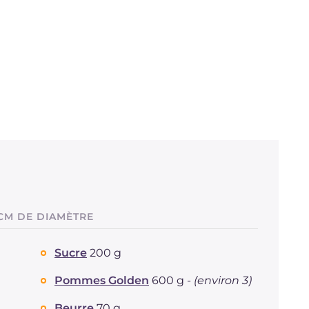
CM DE DIAMÈTRE
Sucre
200 g
Pommes Golden
600 g -
(environ 3)
Beurre
70 g