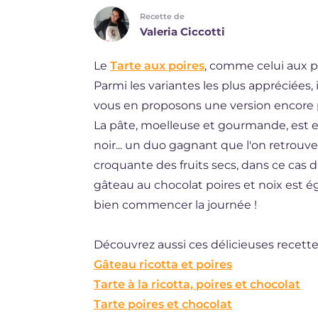
Recette de
DE
Valeria Ciccotti
ES
Le
Tarte aux poires
, comme celui aux 
BR
Parmi les variantes les plus appréciées, i
NL
vous en proposons une version encore pl
La pâte, moelleuse et gourmande, est enr
noir... un duo gagnant que l'on retrouve
croquante des fruits secs, dans ce cas d
gâteau au chocolat poires et noix est 
bien commencer la journée !
Découvrez aussi ces délicieuses recette
Gâteau ricotta et poires
Tarte à la ricotta, poires et chocolat
Tarte poires et chocolat