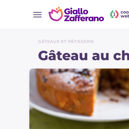
Home
Toutes les recettes
GÂTEAUX ET PÂTISSERIE
Aperitifs
Gâteau au ch
Salades
Plats principaux
Boissons et rafraîchissements
Desserts
Accompagnement
Pizzas et focaccia
Gateaux et patisserie