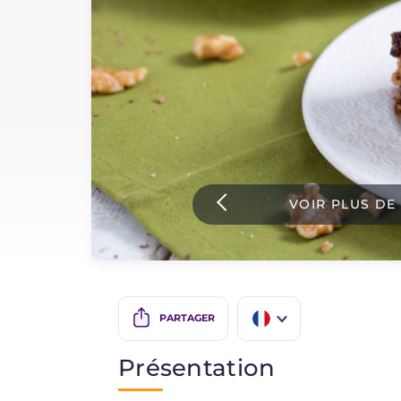
Sauces
Dernieres recettes
IT Website
VOIR PLUS DE
Facebook
Instagram
TikTok
YouTube
PARTAGER
IT
Présentation
EN