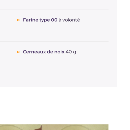
Farine type 00
à volonté
Cerneaux de noix
40 g