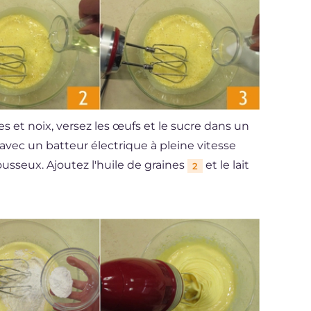
es et noix, versez les œufs et le sucre dans un
vec un batteur électrique à pleine vitesse
usseux. Ajoutez l'huile de graines
et le lait
2