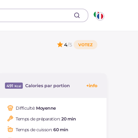
4
/5
Calories par portion
491
Énergie
Kcal
491
Glucides
g
69.7
Difficulté:
Moyenne
Dont sucres
g
41
Temps de préparation:
20 min
Protéine
g
7.6
Graisses
g
19.6
Temps de cuisson:
60 min
dont acides gras
g
10.78