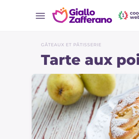
Home
Toutes les recettes
GÂTEAUX ET PÂTISSERIE
Aperitifs
Tarte aux po
Salades
Plats principaux
Boissons et rafraîchissements
Desserts
Accompagnement
Pizzas et focaccia
Gateaux et patisserie