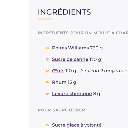
INGRÉDIENTS
INGRÉDIENTS POUR UN MOULE À CHAR
Poires Williams
760 g
Sucre de canne
170 g
Œufs
110 g -
(environ 2 moyennes
Rhum
15 g
Levure chimique
8 g
POUR SAUPOUDRER
Sucre glace
à volonté