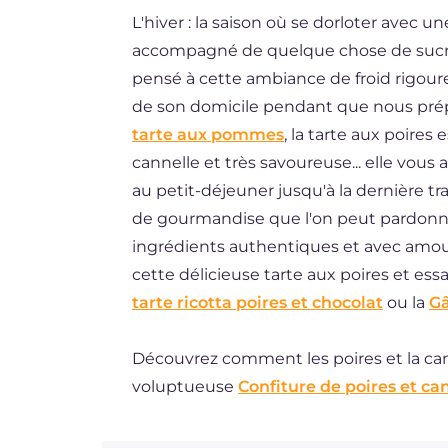
L'hiver : la saison où se dorloter avec 
DE
accompagné de quelque chose de sucré
ES
pensé à cette ambiance de froid rigoureu
BR
de son domicile pendant que nous prépar
tarte aux pommes
, la tarte aux poire
cannelle et très savoureuse... elle vo
au petit-déjeuner jusqu'à la dernière tra
de gourmandise que l'on peut pardonner
ingrédients authentiques et avec amou
cette délicieuse tarte aux poires et e
tarte ricotta poires et chocolat
ou la
Gâ
Découvrez comment les poires et la ca
voluptueuse
Confiture de poires et ca