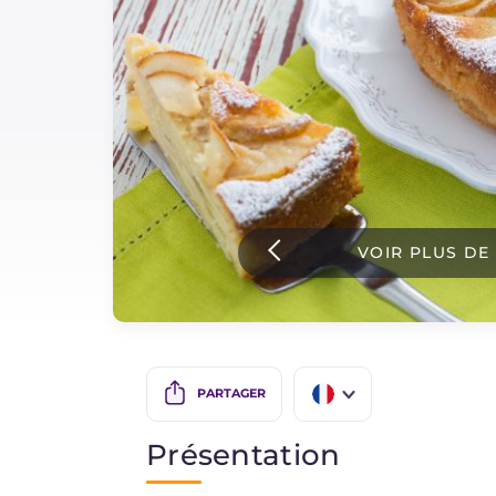
Sauces
Dernieres recettes
IT Website
VOIR PLUS DE
Facebook
Instagram
TikTok
YouTube
PARTAGER
IT
Présentation
EN