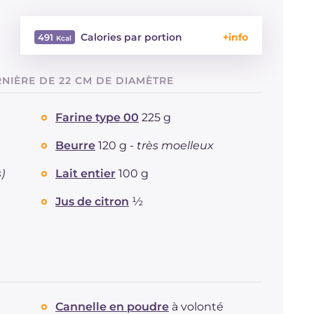
Calories par portion
491
Énergie
Kcal
491
NIÈRE DE 22 CM DE DIAMÈTRE
Glucides
g
69.7
Dont sucres
g
41
Farine type 00
225 g
Protéine
g
7.6
Graisses
g
19.6
Beurre
120 g -
très moelleux
dont acides gras saturés
g
10.78
)
Lait entier
100 g
Fibre
g
4
Cholestérol
mg
120
Jus de citron
½
Sodium
mg
48
Cannelle en poudre
à volonté