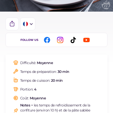
IT
FOLLOW US
EN
BR
Difficulté:
Moyenne
ES
Temps de préparation:
30 min
DE
Temps de cuisson:
20 min
NL
Portion:
4
Coût:
Moyenne
Notes
+ les temps de refroidissement de la
confiture (environ 10 h) et de la pâte sablée