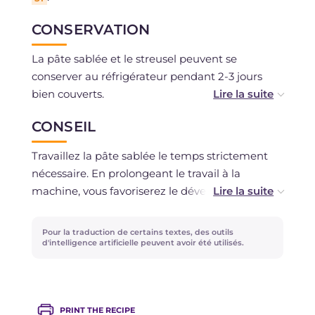
CONSERVATION
La pâte sablée et le streusel peuvent se
conserver au réfrigérateur pendant 2-3 jours
bien couverts.
CONSEIL
La confiture peut se conserver au réfrigérateur
pendant 10 jours, placée dans un bocal.
Travaillez la pâte sablée le temps strictement
nécessaire. En prolongeant le travail à la
La tarte cuite se conserve à température
machine, vous favoriserez le développement du
ambiante, sous une cloche en verre, pendant 2-
gluten et la pâte sablée sera plus dure et moins
3 jours.
friable.
Pour la traduction de certains textes, des outils
d'intelligence artificielle peuvent avoir été utilisés.
Respectez bien les temps de travail et la
température du beurre. C'est seulement de
cette manière que vous obtiendrez une pâte
PRINT THE RECIPE
sablée parfaite qui n'a pas besoin d'être piquée