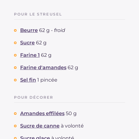
POUR LE STREUSEL
Beurre
62 g -
froid
Sucre
62 g
Farine 1
62 g
Farine d'amandes
62 g
Sel fin
1 pincée
POUR DÉCORER
Amandes effilées
50 g
Sucre de canne
à volonté
Sucre glace
à volonté