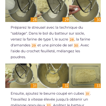
Préparez le streusel avec la technique du
"sablage". Dans le bol du batteur sur socle,
versez la farine de type 1, le sucre
, la farine
28
d'amandes
et une pincée de sel
. Avec
29
30
l'aide du crochet feuilleté, mélangez les
poudres.
Ensuite, ajoutez le beurre coupé en cubes
.
31
Travaillez à vitesse élevée jusqu'à obtenir un
mélange granuleux
. Arrêtez le batteur,
32