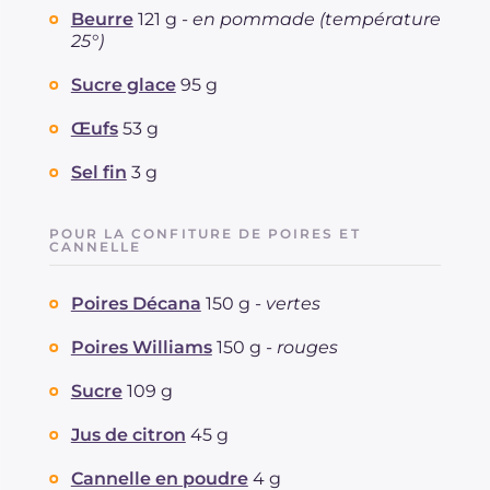
Beurre
121 g -
en pommade (température
25°)
Sucre glace
95 g
Œufs
53 g
Sel fin
3 g
POUR LA CONFITURE DE POIRES ET
CANNELLE
Poires Décana
150 g -
vertes
Poires Williams
150 g -
rouges
Sucre
109 g
Jus de citron
45 g
Cannelle en poudre
4 g