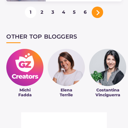
Le potiron et les pommes de terre
1
2
3
4
5
6
au four sont un accompagnement
facile à préparer ! Parfumés au
romarin, ils sont parfaits pour
accompagner…
OTHER TOP BLOGGERS
Michi
Elena
Costantina
Fadda
Terrile
Vinciguerra