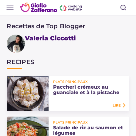
Recettes de Top Blogger
Valeria Ciccotti
RECIPES
PLATS PRINCIPAUX
Paccheri crémeux au
guanciale et à la pistache
LIRE
Les paccheri crémeux au guanciale
PLATS PRINCIPAUX
et à la pistache sont un plat de
Salade de riz au saumon et
pâtes généreux et savoureux.
légumes
Découvrez les quantités et les