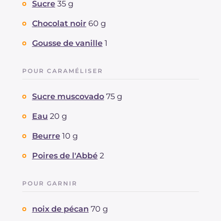
Sucre
35 g
Chocolat noir
60 g
Gousse de vanille
1
POUR CARAMÉLISER
Sucre muscovado
75 g
Eau
20 g
Beurre
10 g
Poires de l'Abbé
2
POUR GARNIR
noix de pécan
70 g