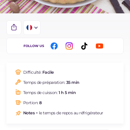
IT
FOLLOW US
EN
DE
Difficulté:
Facile
ES
Temps de préparation:
35 min
BR
Temps de cuisson:
1 h 5 min
Portion:
8
Notes
+ le temps de repos au réfrigérateur