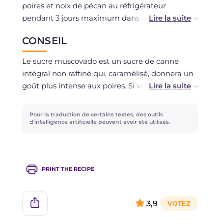
poires et noix de pécan au réfrigérateur
pendant 3 jours maximum dans un contenant
hermétique ou couverte de film plastique. La
CONSEIL
congélation est déconseillée.
Le sucre muscovado est un sucre de canne
intégral non raffiné qui, caramélisé, donnera un
goût plus intense aux poires. Si vous ne le
trouvez pas, vous pouvez utiliser du sucre de
canne ordinaire.
Pour la traduction de certains textes, des outils
d'intelligence artificielle peuvent avoir été utilisés.
PRINT THE RECIPE
3,9