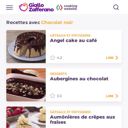
Recettes avec
Chocolat noir
GÂTEAUX ET PÂTISSERIE
Angel cake au café
4.2
LIRE
L'angel cake au café est une
DESSERTS
délicieuse variante du célèbre
Aubergines au chocolat
gâteau américain, encore plus
gourmande grâce à la couverture
de chocolat noir !
3.3
LIRE
Les aubergines au chocolat sont
GÂTEAUX ET PÂTISSERIE
typiques de la Campanie.
Aumônières de crêpes aux
Généralement, elles sont préparées
fraises
pendant les fêtes, notamment pour