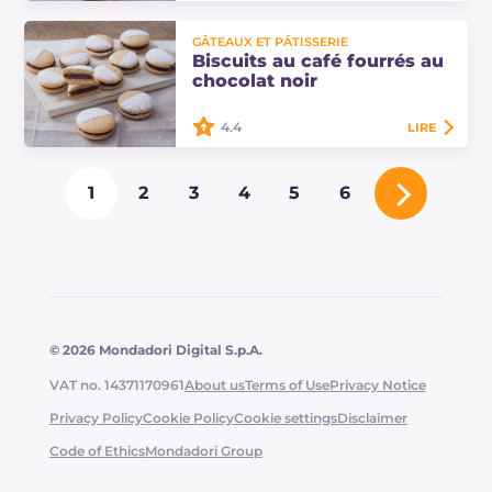
Les biscuits au café sont de
GÂTEAUX ET PÂTISSERIE
délicieux petits gâteaux moelleux,
Biscuits au café fourrés au
garnis d'une ganache aromatique
chocolat noir
au chocolat noir.
4.4
LIRE
Découvrez comment préparer de
1
2
3
4
5
6
délicieux biscuits au café avec un
cœur fondant de chocolat noir. Une
recette simple, parfumée et parfaite
à…
© 2026 Mondadori Digital S.p.A.
VAT no. 14371170961
About us
Terms of Use
Privacy Notice
Privacy Policy
Cookie Policy
Cookie settings
Disclaimer
Code of Ethics
Mondadori Group