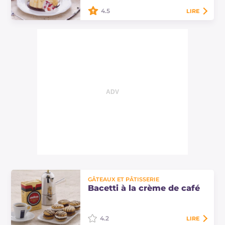
le Ferragosto.
4.5
LIRE
Les aumônières de crêpes aux
fraises sont un dessert raffiné : une
enveloppe de crêpes remplie de
crème au mascarpone et de fraises
sur une…
GÂTEAUX ET PÂTISSERIE
Bacetti à la crème de café
4.2
LIRE