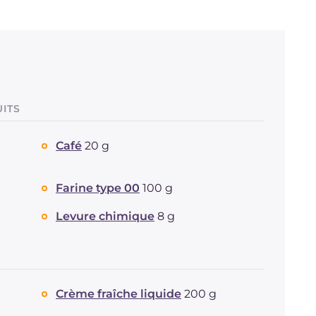
UITS
Café
20 g
Farine type 00
100 g
Levure chimique
8 g
Crème fraîche liquide
200 g