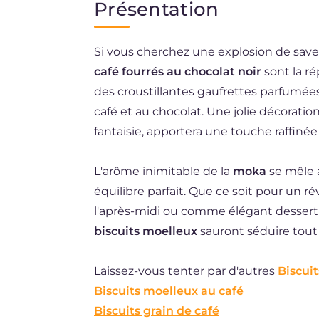
Présentation
EN
Si vous cherchez une explosion de sav
DE
café fourrés au chocolat noir
sont la ré
ES
des croustillantes gaufrettes parfumé
NL
café et au chocolat. Une jolie décoratio
fantaisie, apportera une touche raffinée
BR
L'arôme inimitable de la
moka
se mêle à
équilibre parfait. Que ce soit pour un 
l'après-midi ou comme élégant desser
biscuits moelleux
sauront séduire tout
Laissez-vous tenter par d'autres
Biscuit
Biscuits moelleux au café
Biscuits grain de café