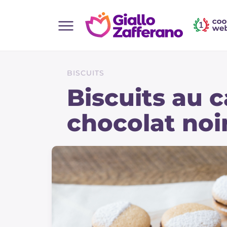
Home
Toutes les recettes
BISCUITS
Aperitifs
Biscuits au c
Salades
chocolat noi
Plats principaux
Boissons et rafraîchissements
Desserts
Accompagnement
Pizzas et focaccia
Gateaux et patisserie