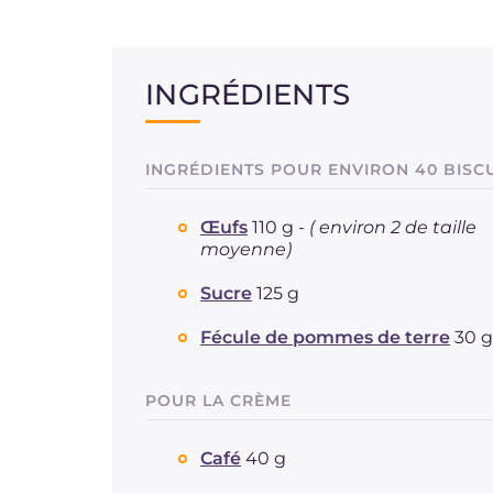
INGRÉDIENTS
INGRÉDIENTS POUR ENVIRON 40 BISC
Œufs
110 g -
( environ 2 de taille
moyenne)
Sucre
125 g
Fécule de pommes de terre
30 g
POUR LA CRÈME
Café
40 g