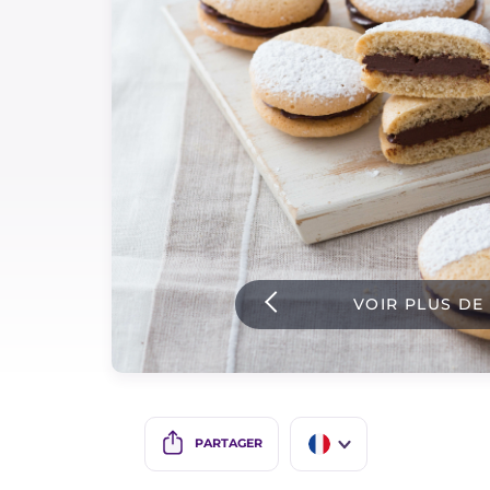
Sauces
Dernieres recettes
IT Website
Facebook
Instagram
VOIR PLUS DE
TikTok
YouTube
PARTAGER
IT