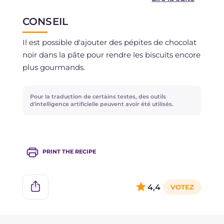
La pâte peut être préparée la veille, à condition
CONSEIL
qu'elle soit conservée au réfrigérateur et bien
couverte de film alimentaire.
Il est possible d'ajouter des pépites de chocolat
noir dans la pâte pour rendre les biscuits encore
plus gourmands.
Pour la traduction de certains textes, des outils
d'intelligence artificielle peuvent avoir été utilisés.
PRINT THE RECIPE
4,4