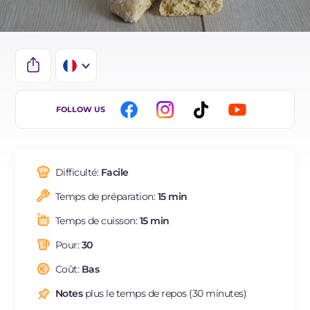
IT
FOLLOW US
EN
DE
Difficulté:
Facile
ES
Temps de préparation:
15 min
BR
Temps de cuisson:
15 min
NL
Pour:
30
Coût:
Bas
Notes
plus le temps de repos (30 minutes)