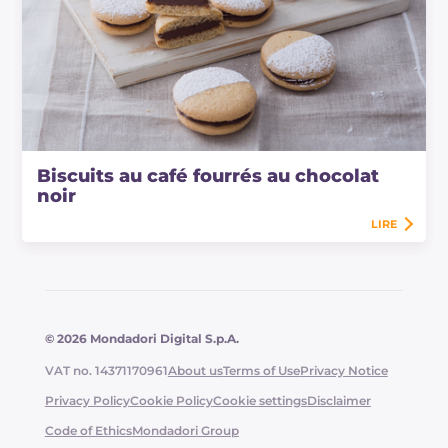
Biscuits au café fourrés au chocolat
noir
LIRE
© 2026 Mondadori Digital S.p.A.
VAT no. 14371170961
About us
Terms of Use
Privacy Notice
Privacy Policy
Cookie Policy
Cookie settings
Disclaimer
Code of Ethics
Mondadori Group