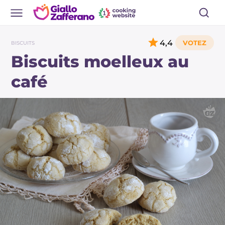
4,4
BISCUITS
Biscuits moelleux au
café