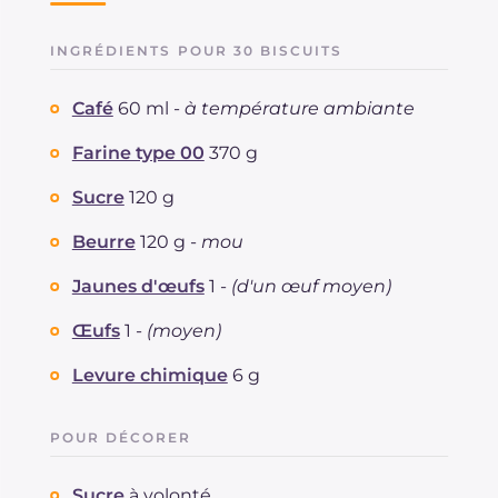
INGRÉDIENTS POUR 30 BISCUITS
Café
60 ml -
à température ambiante
Farine type 00
370 g
Sucre
120 g
Beurre
120 g -
mou
Jaunes d'œufs
1 -
(d'un œuf moyen)
Œufs
1 -
(moyen)
Levure chimique
6 g
POUR DÉCORER
Sucre
à volonté