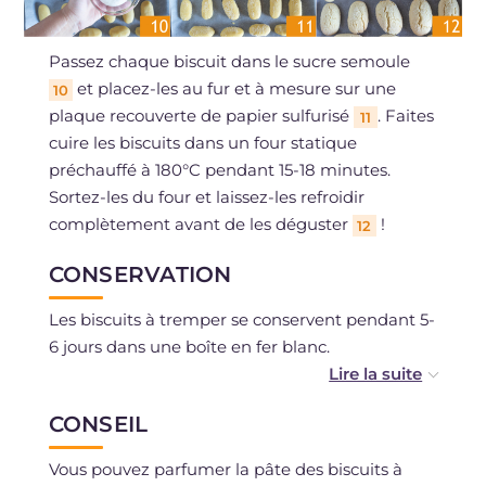
Passez chaque biscuit dans le sucre semoule
et placez-les au fur et à mesure sur une
10
plaque recouverte de papier sulfurisé
. Faites
11
cuire les biscuits dans un four statique
préchauffé à 180°C pendant 15-18 minutes.
Sortez-les du four et laissez-les refroidir
complètement avant de les déguster
!
12
CONSERVATION
Les biscuits à tremper se conservent pendant 5-
6 jours dans une boîte en fer blanc.
Vous pouvez congeler les biscuits après la
CONSEIL
cuisson.
Vous pouvez parfumer la pâte des biscuits à