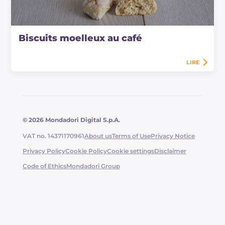
Biscuits moelleux au café
LIRE
© 2026 Mondadori Digital S.p.A.
VAT no. 14371170961
About us
Terms of Use
Privacy Notice
Privacy Policy
Cookie Policy
Cookie settings
Disclaimer
Code of Ethics
Mondadori Group