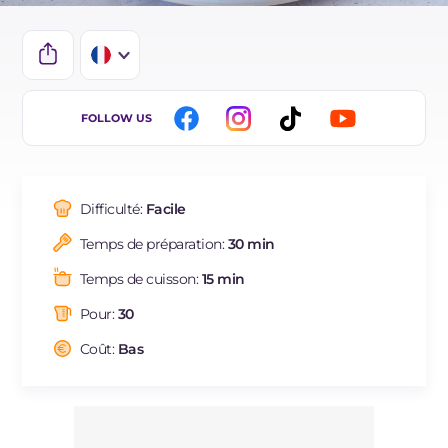
IT
FOLLOW US
EN
DE
Difficulté:
Facile
ES
Temps de préparation:
30 min
BR
Temps de cuisson:
15 min
NL
Pour:
30
Coût:
Bas