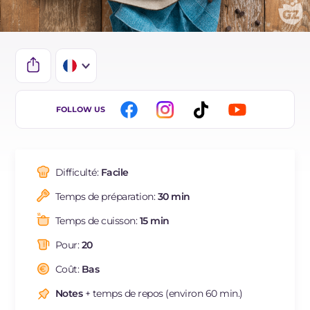
IT
FOLLOW US
EN
ES
Difficulté:
Facile
DE
Temps de préparation:
30 min
BR
Temps de cuisson:
15 min
NL
Pour:
20
Coût:
Bas
Notes
+ temps de repos (environ 60 min.)