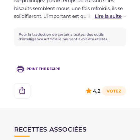
Ne prolongez pas le temps de cuisson si les
biscuits semblent mous, une fois refroidis, ils se
solidifieront. L'important est qu'ils soient
légèrement dorés à la fois au-dessus et en
dessous.
Pour la traduction de certains textes, des outils
d'intelligence artificielle peuvent avoir été utilisés.
Le sucre de canne confère une saveur
caramélisée et une couleur plus foncée, si vous
ne l'aimez pas, vous pouvez le remplacer par la
PRINT THE RECIPE
même quantité de sucre blanc.
Si vous préférez des biscuits un peu plus
4,2
croquants, éliminez le bicarbonate.
RECETTES ASSOCIÉES