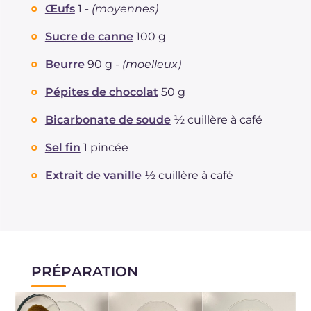
Œufs
1 -
(moyennes)
Sucre de canne
100 g
Beurre
90 g -
(moelleux)
Pépites de chocolat
50 g
Bicarbonate de soude
½ cuillère à café
Sel fin
1 pincée
Extrait de vanille
½ cuillère à café
PRÉPARATION