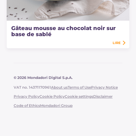
Gâteau mousse au chocolat noir sur
base de sablé
LIRE
© 2026 Mondadori Digital S.p.A.
VAT no. 14371170961
About us
Terms of Use
Privacy Notice
Privacy Policy
Cookie Policy
Cookie settings
Disclaimer
Code of Ethics
Mondadori Group