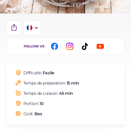
IT
FOLLOW US
EN
DE
Difficulté:
Facile
ES
Temps de préparation:
15 min
BR
Temps de cuisson:
45 min
NL
Portion:
10
Coût:
Bas