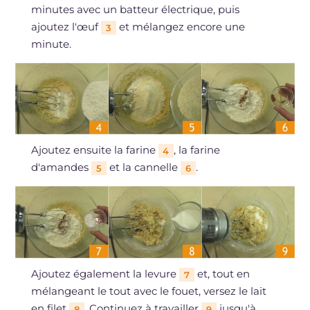
minutes avec un batteur électrique, puis
ajoutez l'œuf
et mélangez encore une
3
minute.
Ajoutez ensuite la farine
, la farine
4
d'amandes
et la cannelle
.
5
6
Ajoutez également la levure
et, tout en
7
mélangeant le tout avec le fouet, versez le lait
en filet
. Continuez à travailler
jusqu'à
8
9