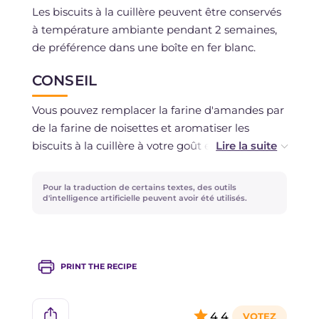
Les biscuits à la cuillère peuvent être conservés
à température ambiante pendant 2 semaines,
de préférence dans une boîte en fer blanc.
CONSEIL
Vous pouvez remplacer la farine d'amandes par
de la farine de noisettes et aromatiser les
biscuits à la cuillère à votre goût en utilisant par
exemple du zeste de citron, les graines d'une
gousse de vanille ou du gingembre en poudre à
Pour la traduction de certains textes, des outils
la place de la cannelle.
d'intelligence artificielle peuvent avoir été utilisés.
Vous pouvez également enrichir la pâte avec
des pépites de chocolat, des fruits secs ou des
PRINT THE RECIPE
raisins secs !
4,4