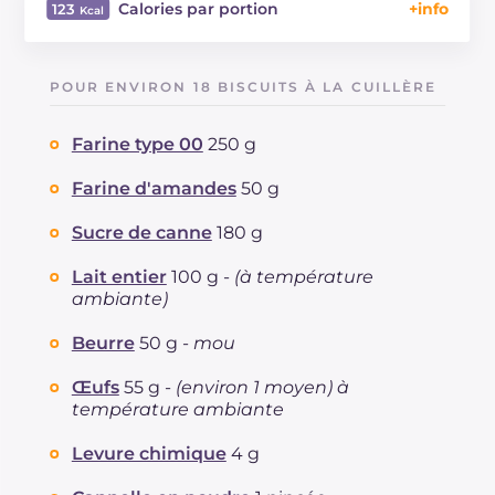
Calories par portion
123
Énergie
Kcal
123
Glucides
g
19.5
POUR ENVIRON 18 BISCUITS À LA CUILLÈRE
Dont sucres
g
9.8
Protéine
g
2.4
Farine type 00
250 g
Graisses
g
3.9
dont acides gras saturés
Farine d'amandes
50 g
g
1.56
Fibre
g
0.7
Sucre de canne
180 g
Cholestérol
mg
17
Sodium
mg
69
Lait entier
100 g -
(à température
ambiante)
Beurre
50 g -
mou
Œufs
55 g -
(environ 1 moyen) à
température ambiante
Levure chimique
4 g