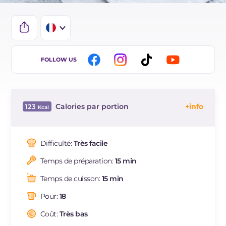
IT
FOLLOW US
EN
DE
Calories par portion
123
ES
Énergie
Kcal
123
BR
Glucides
g
19.5
Difficulté:
Très facile
NL
Dont sucres
g
9.8
Temps de préparation:
15 min
Protéine
g
2.4
Graisses
g
3.9
Temps de cuisson:
15 min
dont acides gras saturés
g
1.56
Pour:
18
Fibre
g
0.7
Cholestérol
Coût:
Très bas
mg
17