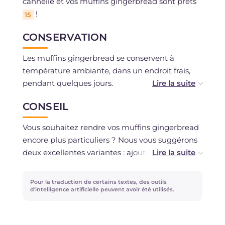
cannelle et vos muffins gingerbread sont prêts
!
15
CONSERVATION
Les muffins gingerbread se conservent à
température ambiante, dans un endroit frais,
pendant quelques jours.
Si vous le souhaitez, vous pouvez également les
CONSEIL
congeler, sans glaçage.
Vous souhaitez rendre vos muffins gingerbread
encore plus particuliers ? Nous vous suggérons
deux excellentes variantes : ajoutez du
gingembre confit à la pâte et émiettez du pain
d'épices restant directement sur le glaçage,
Pour la traduction de certains textes, des outils
comme un crumble.
d'intelligence artificielle peuvent avoir été utilisés.