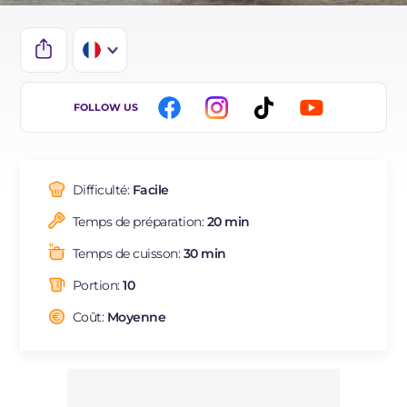
IT
FOLLOW US
DE
ES
Difficulté:
Facile
BR
Temps de préparation:
20 min
NL
Temps de cuisson:
30 min
Portion:
10
Coût:
Moyenne