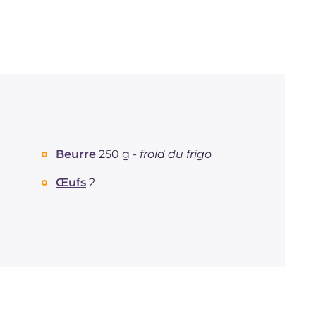
Beurre
250 g -
froid du frigo
Œufs
2