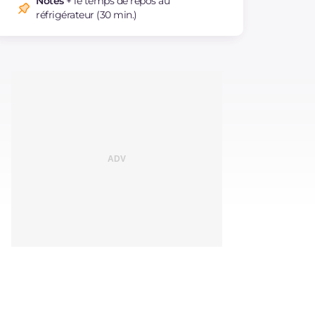
Notes
+ le temps de repos au
réfrigérateur (30 min.)