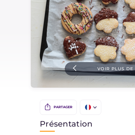
Sauces
Dernieres recettes
IT Website
VOIR PLUS DE
Facebook
Instagram
TikTok
YouTube
PARTAGER
IT
Présentation
EN