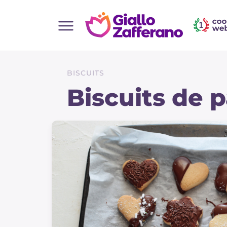
Home
Toutes les recettes
BISCUITS
Aperitifs
Biscuits de 
Salades
Plats principaux
Boissons et rafraîchissements
Desserts
Accompagnement
Pizzas et focaccia
Gateaux et patisserie