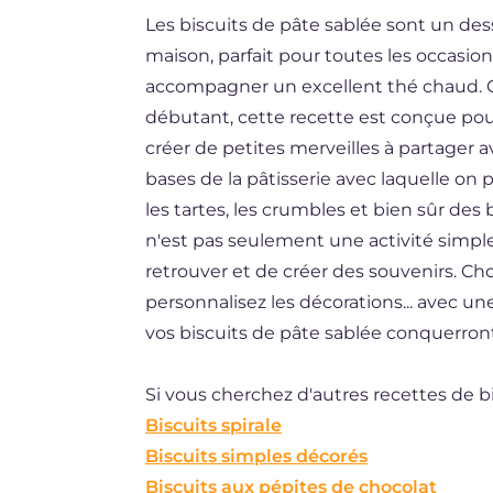
Les biscuits de pâte sablée sont un dess
DE
maison, parfait pour toutes les occasio
ES
accompagner un excellent thé chaud. Q
BR
débutant, cette recette est conçue pou
créer de petites merveilles à partager a
NL
bases de la pâtisserie avec laquelle on
les tartes, les crumbles et bien sûr des 
n'est pas seulement une activité simpl
retrouver et de créer des souvenirs. Cho
personnalisez les décorations... avec u
vos biscuits de pâte sablée conquerront 
Si vous cherchez d'autres recettes de bi
Biscuits spirale
Biscuits simples décorés
Biscuits aux pépites de chocolat