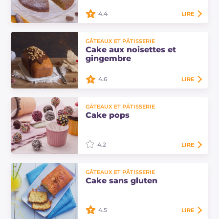
4.4
LIRE
Cake à la citrouille : un dessert
GÂTEAUX ET PÂTISSERIE
moelleux et gourmand à la
Cake aux noisettes et
citrouille pour le petit déjeuner ou
gingembre
le goûter. Découvrez comme il est
facile de…
4.6
LIRE
Le cake aux noisettes et gingembre
GÂTEAUX ET PÂTISSERIE
est un gâteau haut, moelleux et
Cake pops
parfumé. Recouvert de chocolat, il
vous donnera l'énergie nécessaire
pour…
4.2
LIRE
Les cake pops sont de délicieuses
GÂTEAUX ET PÂTISSERIE
boules de gâteau recouvertes de
Cake sans gluten
chocolat et décorées de petites
perles colorées, qui rappellent de
gourmands…
4.5
LIRE