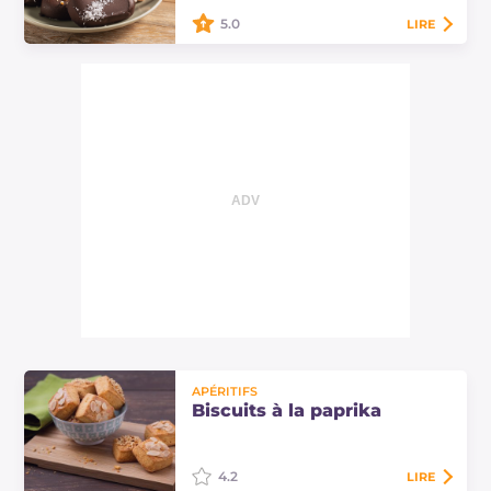
et il en…
5.0
LIRE
Prépare un gourmand bâtonnet
glacé au yaourt grec et chocolat
noir : recette facile et fraîche, à
agrémenter selon vos envies avec
des fraises…
APÉRITIFS
Biscuits à la paprika
4.2
LIRE