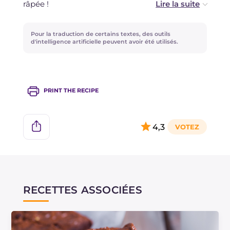
râpée !
Si vous souhaitez ajouter une note alcoolisée,
Pour la traduction de certains textes, des outils
vous pouvez aromatiser la pâte avec 15 g de
d'intelligence artificielle peuvent avoir été utilisés.
rhum brun ou un autre spiritueux de votre
choix.
PRINT THE RECIPE
4,3
RECETTES ASSOCIÉES