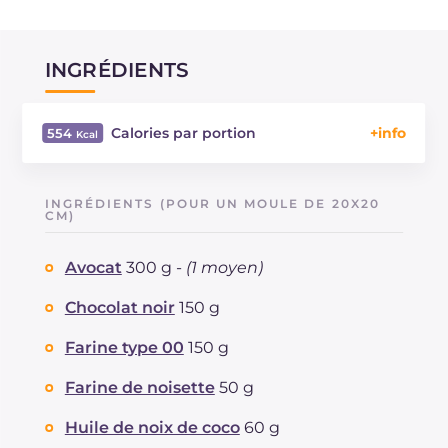
INGRÉDIENTS
Calories par portion
554
Énergie
Kcal
554
Glucides
g
42.8
INGRÉDIENTS (POUR UN MOULE DE 20X20
Dont sucres
CM)
g
23.6
Protéine
g
8.3
Avocat
300 g -
(1 moyen)
Graisses
g
38.8
dont acides gras saturés
g
15.64
Chocolat noir
150 g
Fibre
g
3.5
Sodium
Farine type 00
150 g
mg
204
Farine de noisette
50 g
Huile de noix de coco
60 g