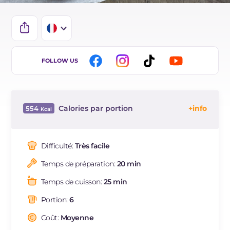
IT
FOLLOW US
EN
ES
Calories par portion
554
BR
Énergie
Kcal
554
DE
Glucides
g
42.8
Difficulté:
Très facile
NL
Dont sucres
g
23.6
Temps de préparation:
20 min
Protéine
g
8.3
Graisses
g
38.8
Temps de cuisson:
25 min
dont acides gras saturés
g
15.64
Portion:
6
Fibre
g
3.5
Sodium
Coût:
Moyenne
mg
204