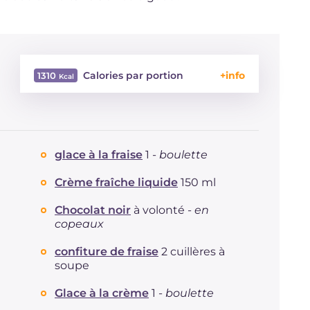
Calories par portion
1310
Énergie
Kcal
1310
Glucides
g
121.2
Dont sucres
g
116.1
glace à la fraise
1 -
boulette
Protéine
g
17.9
Graisses
g
83.8
Crème fraîche liquide
150 ml
dont acides gras saturés
g
39.32
Chocolat noir
à volonté -
en
Fibre
g
7.3
copeaux
Cholestérol
mg
119
Sodium
mg
110
confiture de fraise
2 cuillères à
soupe
Glace à la crème
1 -
boulette