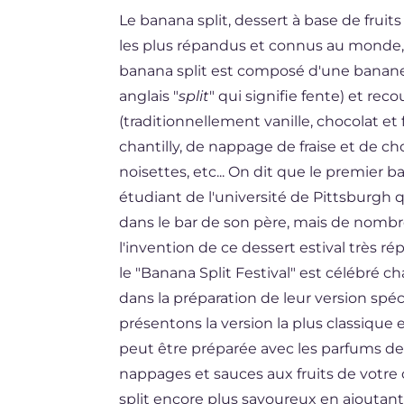
Le banana split, dessert à base de fruits
ES
les plus répandus et connus au monde, 
DE
banana split est composé d'une banan
BR
anglais "
split
" qui signifie fente) et rec
(traditionnellement vanille, chocolat et
NL
chantilly, de nappage de fraise et de cho
noisettes, etc... On dit que le premier 
étudiant de l'université de Pittsburgh qu
dans le bar de son père, mais de nombr
l'invention de ce dessert estival très r
le "Banana Split Festival" est célébré ch
dans la préparation de leur version spéc
présentons la version la plus classique e
peut être préparée avec les parfums de 
nappages et sauces aux fruits de votre 
split encore plus savoureux en ajoutant d