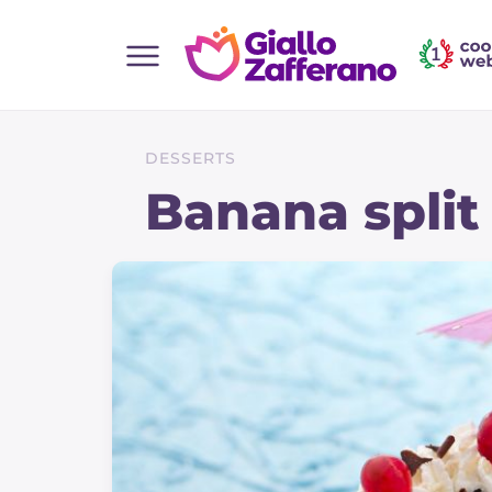
Home
Toutes les recettes
DESSERTS
Aperitifs
Banana split
Salades
Plats principaux
Boissons et rafraîchissements
Desserts
Accompagnement
Pizzas et focaccia
Gateaux et patisserie