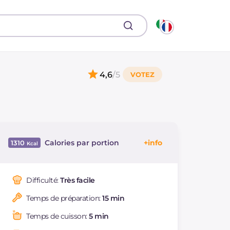
4,6
/5
Calories par portion
1310
Énergie
Kcal
1310
Glucides
g
121.2
Difficulté:
Très facile
Dont sucres
g
116.1
Temps de préparation:
15 min
Protéine
g
17.9
Graisses
g
83.8
Temps de cuisson:
5 min
dont acides gras
g
39.32