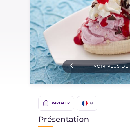
Sauces
Dernieres recettes
IT Website
VOIR PLUS DE
Facebook
Instagram
TikTok
YouTube
PARTAGER
IT
Présentation
EN