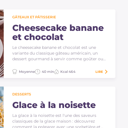
GÂTEAUX ET PÂTISSERIE
Cheesecake banane
et chocolat
Le cheesecake banane et chocolat est une
variante du classique gâteau américain, un
dessert gourmand à servir comme goûter ou
en fin de repas.
Moyenne
40 min
Kcal 464
LIRE
DESSERTS
Glace à la noisette
La glace à la noisette est l'une des saveurs
classiques de la glace maison : découvrez
comment la préparer avec une sorbetière et