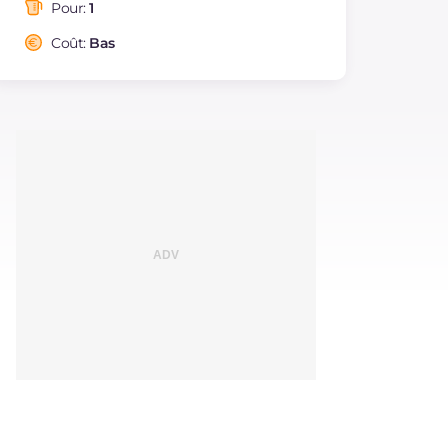
saturés
Pour:
1
Fibre
g
7.3
Coût:
Bas
Cholestérol
mg
119
Sodium
mg
110