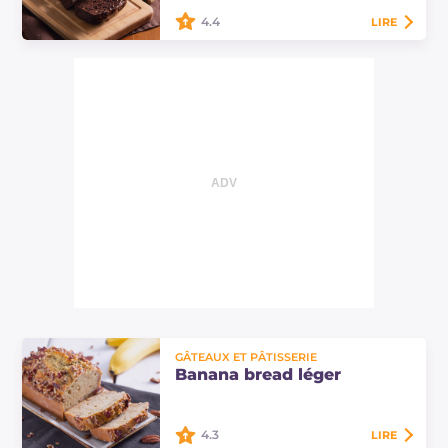
et idéal pour…
4.4
LIRE
Le banana bread au chocolat noir
est un gâteau moelleux et
gourmand pour le petit-déjeuner,
enrichi de pépites de chocolat.
Découvrez cette…
GÂTEAUX ET PÂTISSERIE
Banana bread léger
4.3
LIRE