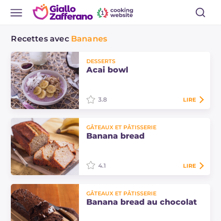
Recettes avec
Bananes
DESSERTS
Acai bowl
3.8
LIRE
Le bol d'açai est une salade de fruits
GÂTEAUX ET PÂTISSERIE
avec des céréales et des fruits secs
Banana bread
servie avec un mélange à base de
fruit d'açai et de yaourt, pour…
4.1
LIRE
Banana bread moelleux et
GÂTEAUX ET PÂTISSERIE
parfumé, parfait pour le petit-
Banana bread au chocolat
déjeuner et le goûter. Recette facile
pour un gâteau humide, gourmand