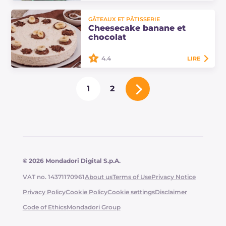
Le cake sans œufs est un délicieux
GÂTEAUX ET PÂTISSERIE
gâteau parfait pour le petit
Cheesecake banane et
déjeuner et le goûter, réalisé avec
chocolat
des bananes et de délicieuses
pépites de…
4.4
LIRE
Le cheesecake banane et chocolat
1
2
est une variante du classique
gâteau américain, un dessert
gourmand à servir comme goûter
ou en fin de repas.
© 2026 Mondadori Digital S.p.A.
VAT no. 14371170961
About us
Terms of Use
Privacy Notice
Privacy Policy
Cookie Policy
Cookie settings
Disclaimer
Code of Ethics
Mondadori Group