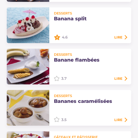
Le banana bread léger est un cake
DESSERTS
à la banane sans sucre et sans
Banana split
lactose, parfait pour un petit-
déjeuner énergétique et
nourrissant !…
4.6
LIRE
Le banana split, dessert à base de
DESSERTS
fruits et de glace, est l'un des
Banane flambées
desserts américains les plus
répandus et connus dans le monde
et il en…
3.7
LIRE
Voici une recette à base de
DESSERTS
bananes, simple et rapide mais en
Bananes caramélisées
même temps originale et un peu
exotique, adaptée à chaque
occasion.
3.5
LIRE
Les bananes caramélisées sont un
GÂTEAUX ET PÂTISSERIE