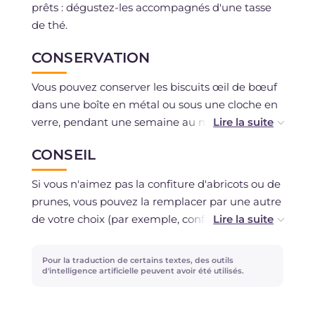
prêts : dégustez-les accompagnés d'une tasse
de thé.
CONSERVATION
Vous pouvez conserver les biscuits œil de bœuf
dans une boîte en métal ou sous une cloche en
verre, pendant une semaine au maximum.
CONSEIL
Nous déconseillons de congeler les biscuits œil
de bœuf mais si vous le souhaitez, vous pouvez
Si vous n'aimez pas la confiture d'abricots ou de
congeler le bloc de pâte sablée encore crue.
prunes, vous pouvez la remplacer par une autre
de votre choix (par exemple, confiture de
fraises).
Pour la traduction de certains textes, des outils
Si vous n'aimez pas la nutella, vous pouvez la
d'intelligence artificielle peuvent avoir été utilisés.
remplacer par du chocolat fondu au bain-marie,
de votre choix (par exemple, chocolat noir).