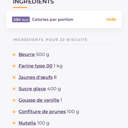
INGRÉDIENTS
Calories par portion
484
Énergie
Kcal
484
Glucides
g
62.9
INGRÉDIENTS POUR 22 BISCUITS
Dont sucres
g
28.3
Protéine
g
6.7
Beurre
500 g
Graisses
g
22.8
dont acides gras saturés
Farine type 00
1 kg
g
12.29
Fibre
g
1.3
Jaunes d'œufs
8
Cholestérol
mg
154
Sodium
mg
11
Sucre glace
400 g
Gousse de vanille
1
Confiture de prunes
100 g
Nutella
100 g