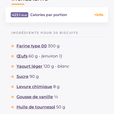
Calories par portion
423.1
Énergie
Kcal
423.1
Glucides
g
70.6
INGRÉDIENTS POUR 20 BISCUITS
Dont sucres
g
25
Protéine
g
8.9
Farine type 00
300 g
Graisses
g
11.7
dont acides gras saturés
Œufs
60 g -
(environ 1)
g
1.7
Fibre
g
45.6
Yaourt léger
120 g -
blanc
Cholestérol
mg
1.3
Sodium
mg
208.3
Sucre
90 g
Levure chimique
8 g
Gousse de vanille
½
Huile de tournesol
50 g