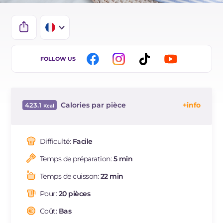
IT
FOLLOW US
EN
ES
Calories par pièce
423.1
BR
Énergie
Kcal
423.1
DE
Glucides
g
70.6
Difficulté:
Facile
NL
Dont sucres
g
25
Temps de préparation:
5 min
Protéine
g
8.9
Graisses
g
11.7
Temps de cuisson:
22 min
dont acides gras saturés
g
1.7
Pour:
20 pièces
Fibre
g
45.6
Cholestérol
Coût:
Bas
mg
1.3