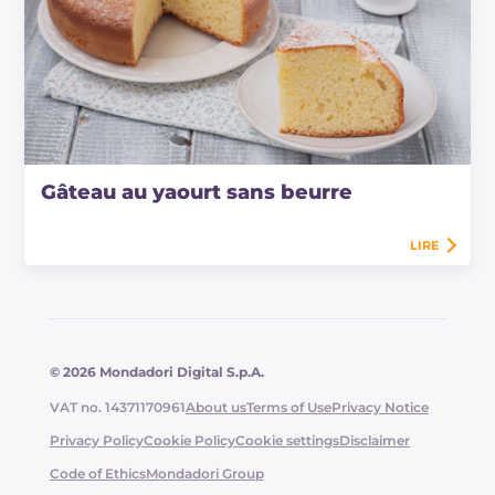
Gâteau au yaourt sans beurre
LIRE
© 2026 Mondadori Digital S.p.A.
VAT no. 14371170961
About us
Terms of Use
Privacy Notice
Privacy Policy
Cookie Policy
Cookie settings
Disclaimer
Code of Ethics
Mondadori Group