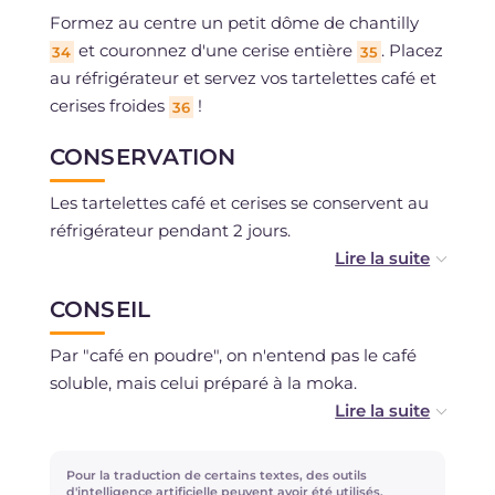
Formez au centre un petit dôme de chantilly
et couronnez d'une cerise entière
. Placez
34
35
au réfrigérateur et servez vos tartelettes café et
cerises froides
!
36
CONSERVATION
Les tartelettes café et cerises se conservent au
réfrigérateur pendant 2 jours.
La pâte sablée au café se conserve 3-4 jours au
CONSEIL
réfrigérateur ou peut être congelée.
Par "café en poudre", on n'entend pas le café
La ganache peut être conservée au
soluble, mais celui préparé à la moka.
réfrigérateur, bien couverte, pendant 2-3 jours.
Avec la pâte sablée restante, vous pouvez
réaliser de délicieux
Biscuits au café
!
Pour la traduction de certains textes, des outils
d'intelligence artificielle peuvent avoir été utilisés.