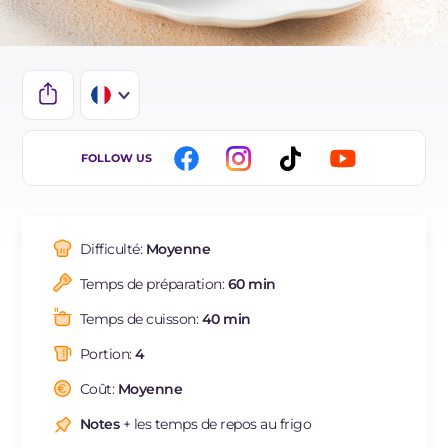
IT
FOLLOW US
EN
DE
Difficulté:
Moyenne
ES
Temps de préparation:
60 min
NL
Temps de cuisson:
40 min
BR
Portion:
4
Coût:
Moyenne
Notes
+ les temps de repos au frigo