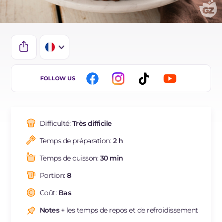
IT
FOLLOW US
EN
DE
Difficulté:
Très difficile
ES
Temps de préparation:
2 h
NL
Temps de cuisson:
30 min
BR
Portion:
8
Coût:
Bas
Notes
+ les temps de repos et de refroidissement