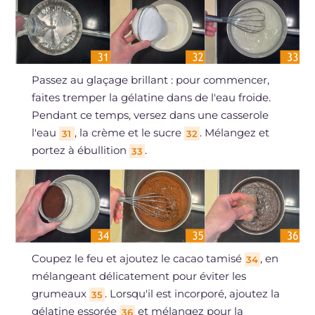
Passez au glaçage brillant : pour commencer,
faites tremper la gélatine dans de l'eau froide.
Pendant ce temps, versez dans une casserole
l'eau
, la crème et le sucre
. Mélangez et
31
32
portez à ébullition
.
33
Coupez le feu et ajoutez le cacao tamisé
, en
34
mélangeant délicatement pour éviter les
grumeaux
. Lorsqu'il est incorporé, ajoutez la
35
gélatine essorée
et mélangez pour la
36