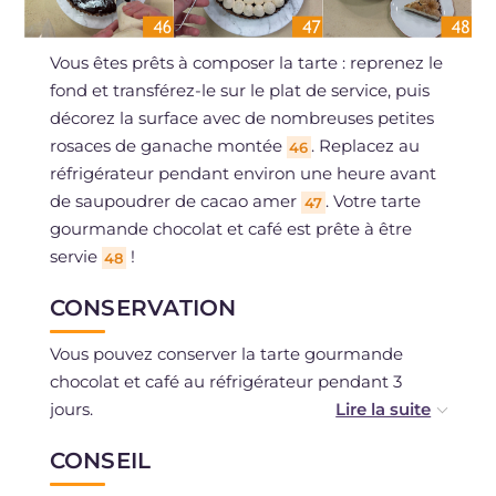
Vous êtes prêts à composer la tarte : reprenez le
fond et transférez-le sur le plat de service, puis
décorez la surface avec de nombreuses petites
rosaces de ganache montée
. Replacez au
46
réfrigérateur pendant environ une heure avant
de saupoudrer de cacao amer
. Votre tarte
47
gourmande chocolat et café est prête à être
servie
!
48
CONSERVATION
Vous pouvez conserver la tarte gourmande
chocolat et café au réfrigérateur pendant 3
jours.
CONSEIL
Si vous le souhaitez, vous pouvez également la
congeler (de préférence sans la ganache