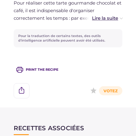
Pour réaliser cette tarte gourmande chocolat et
montée sur le dessus).
café, il est indispensable d'organiser
correctement les temps : par exemple, la pâte
sablée peut être préparée, et même cuite, la
veille. Vous pouvez avancer la préparation de la
Pour la traduction de certains textes, des outils
tarte jusqu'à l'étape du glaçage, puis la décorer
d'intelligence artificielle peuvent avoir été utilisés.
le jour même avec la ganache montée.
PRINT THE RECIPE
RECETTES ASSOCIÉES