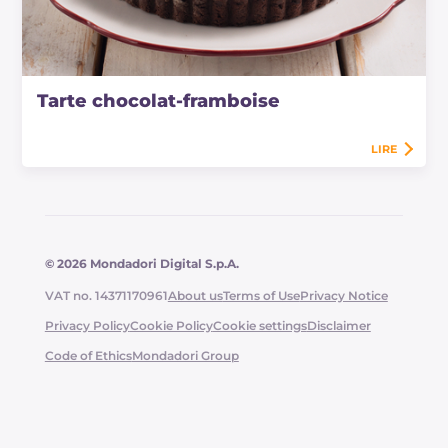
Tarte chocolat-framboise
LIRE
© 2026 Mondadori Digital S.p.A.
VAT no. 14371170961
About us
Terms of Use
Privacy Notice
Privacy Policy
Cookie Policy
Cookie settings
Disclaimer
Code of Ethics
Mondadori Group