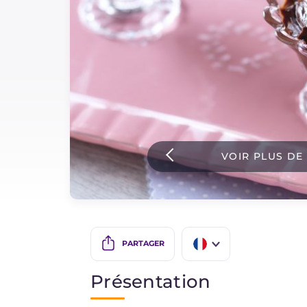
Sauces
Dernieres recettes
IT Website
VOIR PLUS DE
Facebook
Instagram
TikTok
YouTube
PARTAGER
IT
Présentation
EN