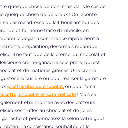
ître quelque chose de bon, mais dans le cas de
 de quelque chose de délicieux ! On raconte
ersé par maladresse du lait bouillant sur des
 grondé et l’a même traité d’imbécile, en
ur réparer le dégât a commencé rapidement à
ainsi cette préparation, désormais répandue
élice, il ne faut que de la crème, du chocolat et
délicieuse crème ganache sera prête, qui est
colat et de matières grasses. Une crème
ster à la cuillère ou pour réaliser la garniture
eux
profiteroles au chocolat
, ou pour farcir
oisette, chocolat et caramel salé
! Mais ce
 également être montée avec des batteurs
élicieuses truffes au chocolat et de jolies
e ganache et personnalisez-la selon votre goût,
r obtenir la consistance souhaitée et le