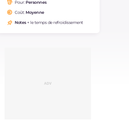
saturés
Pour:
Personnes
Fibre
g
0.8
Coût:
Moyenne
Cholestérol
mg
56
Notes
+ le temps de refroidissement
Sodium
mg
19