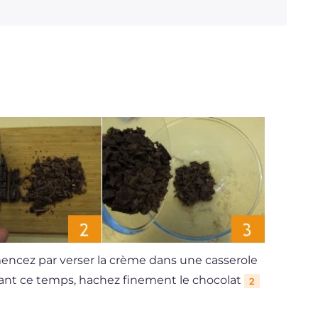
Cholestérol
mg
56
Sodium
mg
19
ncez par verser la crème dans une casserole
endant ce temps, hachez finement le chocolat
2