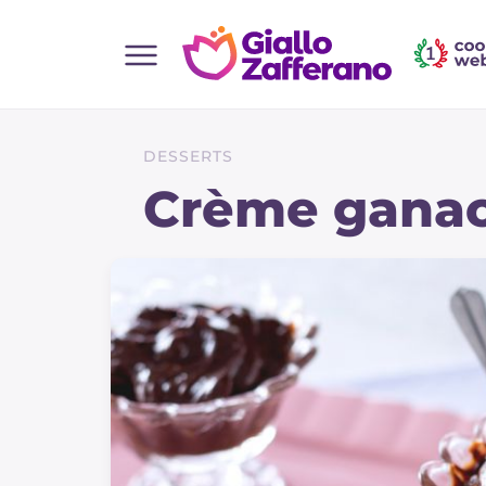
Home
Toutes les recettes
DESSERTS
Aperitifs
Crème gana
Salades
Plats principaux
Boissons et rafraîchissements
Desserts
Accompagnement
Pizzas et focaccia
Gateaux et patisserie