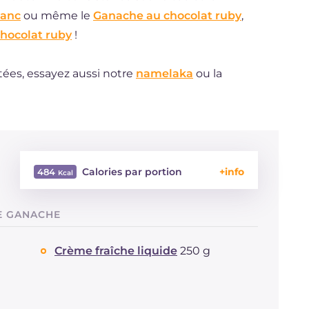
lanc
ou même le
Ganache au chocolat ruby
,
chocolat ruby
!
tées, essayez aussi notre
namelaka
ou la
Calories par portion
484
Énergie
Kcal
484
E GANACHE
Glucides
g
32.7
Dont sucres
g
32.7
Crème fraîche liquide
250 g
Protéine
g
4.2
Graisses
g
37.4
dont acides gras saturés
g
22.06
Fibre
g
0.8