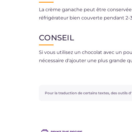
La crème ganache peut être conservée p
réfrigérateur bien couverte pendant 2-3
CONSEIL
Si vous utilisez un chocolat avec un pou
nécessaire d'ajouter une plus grande q
Avec ces doses, vous obtiendrez une gan
comme garniture pour une tarte ou un 
la Saint-Valentin
Pour la traduction de certains textes, des outils d'i
. Selon l'utilisation q
de crème à utiliser : pour réaliser une
devrez utiliser une plus grande quanti
crémeux, vous devrez la réduire.
PRINT THE RECIPE