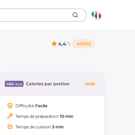
4,4
/5
Calories par portion
484
Énergie
Kcal
484
Glucides
g
32.7
Difficulté:
Facile
Dont sucres
g
32.7
Temps de préparation:
10 min
Protéine
g
4.2
Graisses
g
37.4
Temps de cuisson:
5 min
dont acides gras
g
22.06