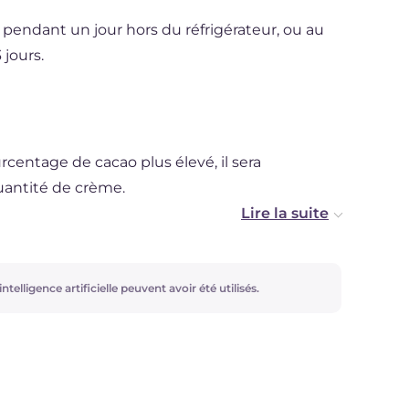
endant un jour hors du réfrigérateur, ou au
 jours.
rcentage de cacao plus élevé, il sera
uantité de crème.
ache de base, parfaite pour être utilisée
gâteau, par exemple celle
Gâteau en cœur de
ntelligence artificielle peuvent avoir été utilisés.
ue vous en ferez, vous devrez ajuster la quantité
 ganache de couverture, par exemple, vous
té de crème, tandis que pour obtenir un