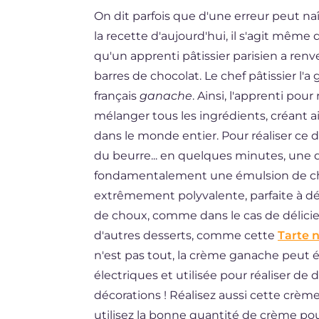
On dit parfois que d'une erreur peut na
ES
la recette d'aujourd'hui, il s'agit même
DE
qu'un apprenti pâtissier parisien a renv
BR
barres de chocolat. Le chef pâtissier l'a
français
ganache
. Ainsi, l'apprenti po
NL
mélanger tous les ingrédients, créant 
dans le monde entier. Pour réaliser ce d
du beurre... en quelques minutes, une 
fondamentalement une émulsion de cho
extrêmement polyvalente, parfaite à dégu
de choux, comme dans le cas de délici
d'autres desserts, comme cette
Tarte n
n'est pas tout, la crème ganache peut
électriques et utilisée pour réaliser de d
décorations ! Réalisez aussi cette crèm
utilisez la bonne quantité de crème pou