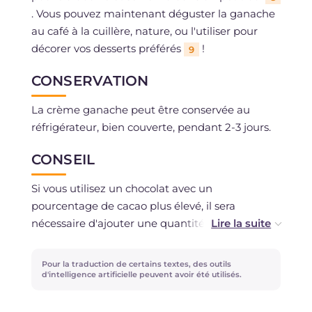
. Vous pouvez maintenant déguster la ganache
au café à la cuillère, nature, ou l'utiliser pour
décorer vos desserts préférés
!
9
CONSERVATION
La crème ganache peut être conservée au
réfrigérateur, bien couverte, pendant 2-3 jours.
CONSEIL
Si vous utilisez un chocolat avec un
pourcentage de cacao plus élevé, il sera
nécessaire d'ajouter une quantité plus
importante de crème. Si vous souhaitez une
ganache montée, il faudra la monter au batteur
Pour la traduction de certains textes, des outils
électrique une fois complètement refroidie : il
d'intelligence artificielle peuvent avoir été utilisés.
suffira de placer le bol dans un récipient plus
grand contenant déjà de l'eau et des glaçons.