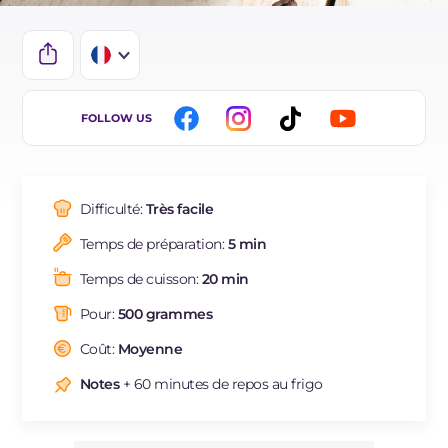
IT
FOLLOW US
EN
DE
Difficulté:
Très facile
ES
Temps de préparation:
5 min
NL
Temps de cuisson:
20 min
BR
Pour:
500 grammes
Coût:
Moyenne
Notes
+ 60 minutes de repos au frigo