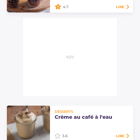
4.7
LIRE
Un chocolat chaud au café avec de
la crème fouettée, du croquant et
du caramel salé. Les rêves les plus
doux deviennent réalité :
découvrez…
DESSERTS
Crème au café à l'eau
3.6
LIRE