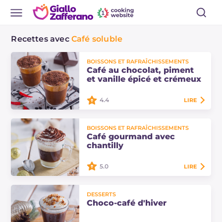
Recettes avec
Café soluble
BOISSONS ET RAFRAÎCHISSEMENTS
Café au chocolat, piment
et vanille épicé et crémeux
4.4
LIRE
Le café avec chocolat, piment et
BOISSONS ET RAFRAÎCHISSEMENTS
vanille est une boisson fraîche et
Café gourmand avec
gourmande, une variante originale
chantilly
du café frappé ! Découvrez
comment le…
5.0
LIRE
Le café gourmand avec chantilly est
DESSERTS
une douceur hivernale irrésistible
Choco-café d'hiver
qui réchauffe le cœur et ravit le
palais. Découvrez ici les doses et la…