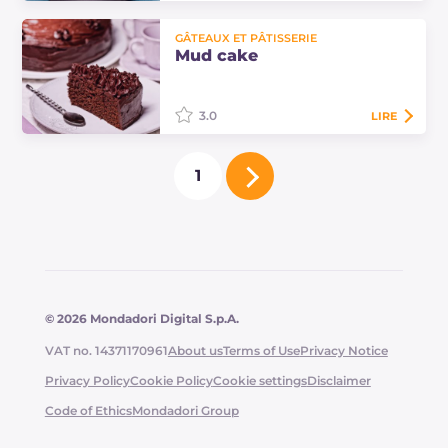
La mousse au café avec cigare est
GÂTEAUX ET PÂTISSERIE
un dessert parfait pour la fête des
Mud cake
pères. Un biscuit moelleux avec
ganache servi avec une mousse au
café…
3.0
LIRE
La mud cake (gâteau de boue) est
1
un dessert d'origine anglo-saxonne,
un gâteau très dense et savoureux à
base de chocolat noir.
© 2026 Mondadori Digital S.p.A.
VAT no. 14371170961
About us
Terms of Use
Privacy Notice
Privacy Policy
Cookie Policy
Cookie settings
Disclaimer
Code of Ethics
Mondadori Group