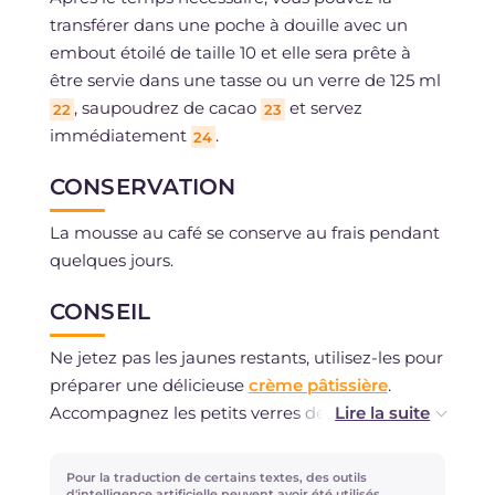
transférer dans une poche à douille avec un
embout étoilé de taille 10 et elle sera prête à
être servie dans une tasse ou un verre de 125 ml
, saupoudrez de cacao
et servez
22
23
immédiatement
.
24
CONSERVATION
La mousse au café se conserve au frais pendant
quelques jours.
CONSEIL
Ne jetez pas les jaunes restants, utilisez-les pour
préparer une délicieuse
crème pâtissière
.
Accompagnez les petits verres de gaufrettes ou
de
langues de chat
pour les rendre encore plus
gourmands !
Pour la traduction de certains textes, des outils
d'intelligence artificielle peuvent avoir été utilisés.