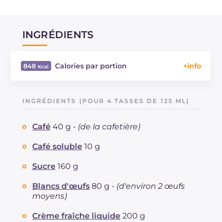
INGRÉDIENTS
Calories par portion
848
Énergie
Kcal
848
Glucides
g
44.1
INGRÉDIENTS (POUR 4 TASSES DE 125 ML)
Dont sucres
g
44.1
Protéine
g
13.1
Café
40 g -
(de la cafetière)
Graisses
g
68.8
dont acides gras saturés
Café soluble
10 g
g
40.28.00
Cholestérol
mg
152
Sucre
160 g
Sodium
mg
162
Blancs d'œufs
80 g -
(d'environ 2 œufs
moyens)
Crème fraîche liquide
200 g