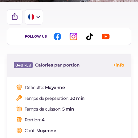
IT
FOLLOW US
EN
ES
Calories par portion
848
BR
Énergie
Kcal
848
DE
Glucides
g
44.1
Difficulté:
Moyenne
NL
Dont sucres
g
44.1
Temps de préparation:
30 min
Protéine
g
13.1
Graisses
g
68.8
Temps de cuisson:
5 min
dont acides gras saturés
g
40.28.00
Portion:
4
Cholestérol
mg
152
Sodium
Coût:
Moyenne
mg
162