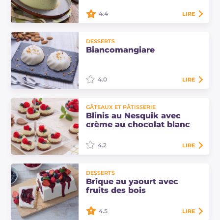
fouettée, du…
4.4
LIRE
Le bavarois de Pâques pistache et
DESSERTS
framboises est un dessert
Biancomangiare
spectaculaire et crémeux, qui cache
un cœur de gelée de framboise.
Découvrez les…
4.0
LIRE
Le biancomangiare est un dessert à
GÂTEAUX ET PÂTISSERIE
la cuillère préparé avec des
Blinis au Nesquik avec
amandes et du lait. Son nom vient
crème au chocolat blanc
du fait que ses ingrédients sont tous
blancs.
4.2
LIRE
Les blinis au Nesquik avec crème
DESSERTS
au chocolat blanc sont de petits
Brique au yaourt avec
gâteaux gourmands en finger food :
fruits des bois
des blinis moelleux garnis de
crème et de…
4.5
LIRE