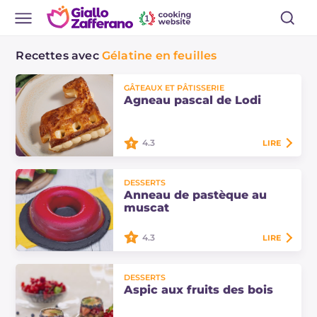
Recettes avec
Gélatine en feuilles
GÂTEAUX ET PÂTISSERIE
Agneau pascal de Lodi
4.3
LIRE
L'agneau pascal de Lodi est un
DESSERTS
dessert en pâte feuilletée de forme
Anneau de pastèque au
symbolique, garni de crème
muscat
diplomate. Découvrez cette recette
typique de Pâques !
4.3
LIRE
L'anneau de pastèque au muscat
DESSERTS
est un dessert frais à la cuillère, une
Aspic aux fruits des bois
manière différente et originale de
déguster la chair fraîche et…