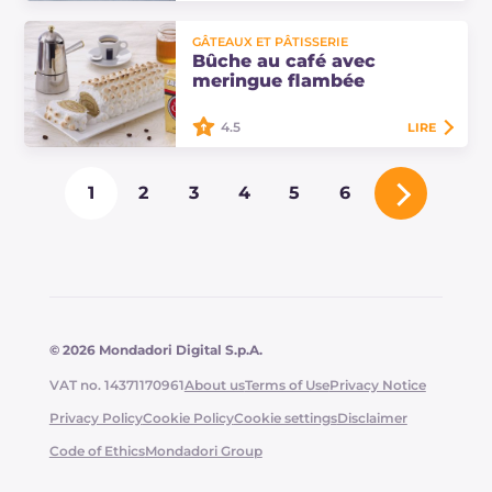
La brique au yaourt avec fruits des
GÂTEAUX ET PÂTISSERIE
bois est un dessert frais et délicat
Bûche au café avec
avec de la crème et du yaourt grec,
meringue flambée
remplie de fruits et décorée avec…
4.5
LIRE
La bûche au café avec meringue
1
2
3
4
5
6
flambée est un délicieux dessert de
biscuit aux noisettes, une variante
savoureuse de la classique bûche.
© 2026 Mondadori Digital S.p.A.
VAT no. 14371170961
About us
Terms of Use
Privacy Notice
Privacy Policy
Cookie Policy
Cookie settings
Disclaimer
Code of Ethics
Mondadori Group