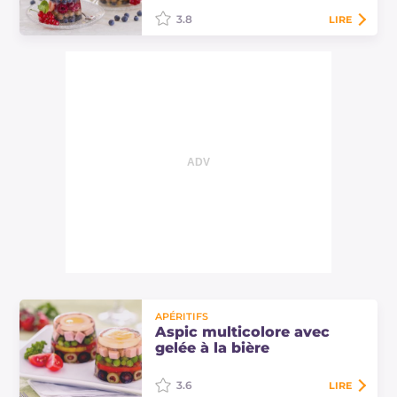
3.8
LIRE
L'aspic aux fruits des bois est un
dessert élégant et raffiné préparé
avec des fruits des bois et une gelée
parfumée à base de muscat.
APÉRITIFS
Aspic multicolore avec
gelée à la bière
3.6
LIRE