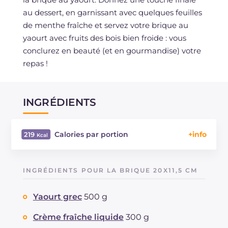
au dessert, en garnissant avec quelques feuilles
de menthe fraîche et servez votre brique au
yaourt avec fruits des bois bien froide : vous
conclurez en beauté (et en gourmandise) votre
repas !
INGRÉDIENTS
Calories par portion
219
Énergie
Kcal
219
Glucides
g
18
INGRÉDIENTS POUR LA BRIQUE 20X11,5 CM
Dont sucres
g
14.6
Protéine
g
5.7
Yaourt grec
500 g
Graisses
g
13.8
dont acides gras saturés
Crème fraîche liquide
300 g
g
7.66