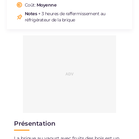
Cholestérol
Coût:
Moyenne
mg
39
Sodium
mg
73
Notes
+ 3 heures de raffermissement au
réfrigérateur de la brique
Présentation
La brique au yaourt avec fruits des bois est un