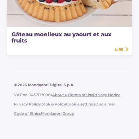
Gâteau moelleux au yaourt et aux
fruits
LIRE
© 2026 Mondadori Digital S.p.A.
VAT no. 14371170961
About us
Terms of Use
Privacy Notice
Privacy Policy
Cookie Policy
Cookie settings
Disclaimer
Code of Ethics
Mondadori Group