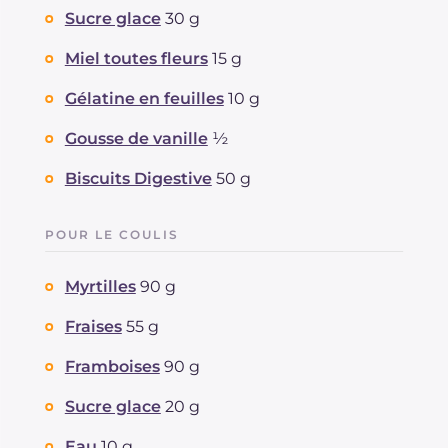
Fibre
g
1.4
Sucre glace
30 g
Cholestérol
mg
39
Sodium
mg
73
Miel toutes fleurs
15 g
Gélatine en feuilles
10 g
Gousse de vanille
½
Biscuits Digestive
50 g
POUR LE COULIS
Myrtilles
90 g
Fraises
55 g
Framboises
90 g
Sucre glace
20 g
Eau
10 g