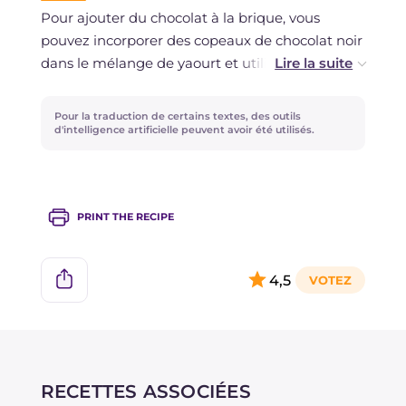
Pour ajouter du chocolat à la brique, vous
pouvez incorporer des copeaux de chocolat noir
dans le mélange de yaourt et utiliser des
biscuits au cacao.
Pour la traduction de certains textes, des outils
Si vous préférez réaliser des portions
d'intelligence artificielle peuvent avoir été utilisés.
individuelles, vous pouvez verser le mélange de
yaourt dans un moule plus large de façon à
obtenir une épaisseur de quelques centimètres.
PRINT THE RECIPE
Congelez ensuite le mélange et découpez des
cubes à décorer avec le coulis !
4,5
RECETTES ASSOCIÉES