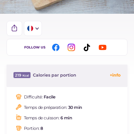
IT
FOLLOW US
EN
ES
Calories par portion
219
DE
Énergie
Kcal
219
BR
Glucides
g
18
Difficulté:
Facile
NL
Dont sucres
g
14.6
Temps de préparation:
30 min
Protéine
g
5.7
Graisses
g
13.8
Temps de cuisson:
6 min
dont acides gras saturés
g
7.66
Portion:
8
Fibre
g
1.4