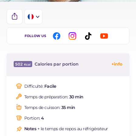
IT
FOLLOW US
EN
BR
Calories par portion
502
ES
Énergie
Kcal
502
DE
Glucides
g
69.4
Difficulté:
Facile
Dont sucres
g
53.3
Temps de préparation:
30 min
Protéine
g
6
Graisses
g
22.3
Temps de cuisson:
35 min
dont acides gras saturés
g
12.63
Portion:
4
Fibre
g
2.8
Cholestérol
Notes
+ le temps de repos au réfrigérateur
mg
82