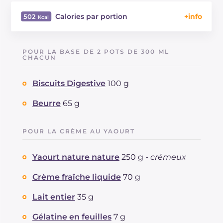
Calories par portion
502
Énergie
Kcal
502
Glucides
g
69.4
POUR LA BASE DE 2 POTS DE 300 ML
Dont sucres
CHACUN
g
53.3
Protéine
g
6
Biscuits Digestive
100 g
Graisses
g
22.3
dont acides gras saturés
g
12.63
Beurre
65 g
Fibre
g
2.8
Cholestérol
mg
82
POUR LA CRÈME AU YAOURT
Sodium
mg
106
Yaourt nature nature
250 g -
crémeux
Crème fraîche liquide
70 g
Lait entier
35 g
Gélatine en feuilles
7 g