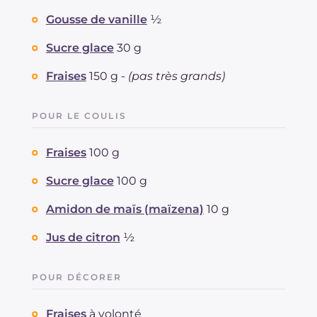
Gousse de vanille
½
Sucre glace
30 g
Fraises
150 g -
(pas très grands)
POUR LE COULIS
Fraises
100 g
Sucre glace
100 g
Amidon de maïs (maïzena)
10 g
Jus de citron
½
POUR DÉCORER
Fraises
à volonté