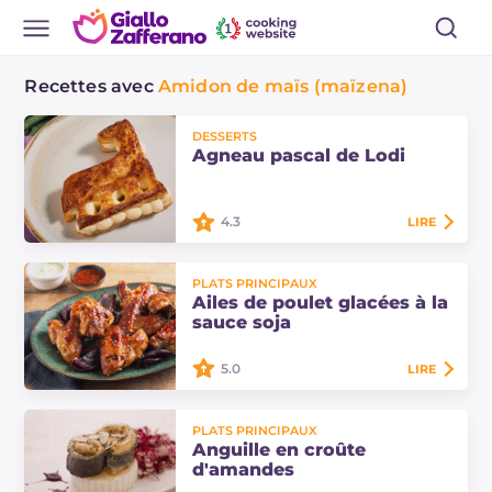
Recettes avec
Amidon de maïs (maïzena)
DESSERTS
Agneau pascal de Lodi
4.3
LIRE
L'agneau pascal de Lodi est un
PLATS PRINCIPAUX
dessert en pâte feuilletée de forme
Ailes de poulet glacées à la
symbolique, garni de crème
sauce soja
diplomate. Découvrez cette recette
typique de Pâques !
5.0
LIRE
Les ailes de poulet glacées à la
PLATS PRINCIPAUX
sauce soja sont un plat principal
Anguille en croûte
savoureux, enrichi d'une sauce
d'amandes
aigre-douce qui en rehausse le