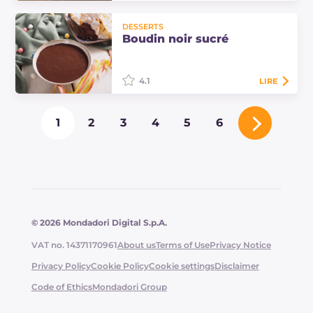
Les bouchées de poulet au raisin
DESSERTS
sont un deuxième plat crémeux et
Boudin noir sucré
aromatique qui enrichira le goût de
vos menus d'automne !
4.1
LIRE
Le boudin noir sucré est une recette
1
2
3
4
5
6
typique de Carnaval : une crème au
chocolat soyeuse et épicée, parfaite
à déguster avec des bugnes !
© 2026 Mondadori Digital S.p.A.
VAT no. 14371170961
About us
Terms of Use
Privacy Notice
Privacy Policy
Cookie Policy
Cookie settings
Disclaimer
Code of Ethics
Mondadori Group