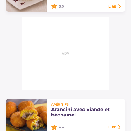
goût. À s'en…
5.0
LIRE
L'anguille en croûte d'amandes est
un plat unique de poisson très
savoureux et délicat. Les filets sont
recouverts de miel et d'amandes
croquantes.
APÉRITIFS
Arancini avec viande et
béchamel
4.4
LIRE