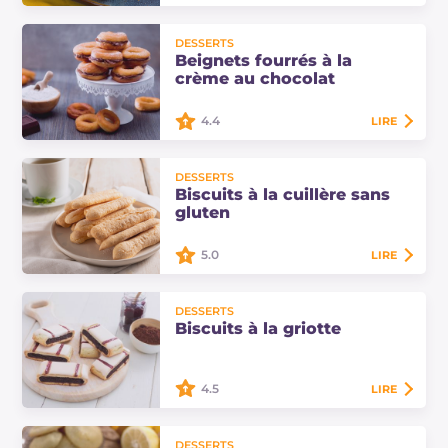
Arancini avec viande et béchamel :
DESSERTS
une variante des classiques
Beignets fourrés à la
boulettes de riz siciliennes farcies
crème au chocolat
avec de la viande, des petits pois et
de…
4.4
LIRE
Les beignets fourrés à la crème au
DESSERTS
chocolat sont une délicieuse
Biscuits à la cuillère sans
collation ! Parfaits pour vos enfants,
gluten
ils plairont à tout le monde !
5.0
LIRE
Les biscuits à la cuillère sans gluten
DESSERTS
sont des biscuits légers réalisés avec
Biscuits à la griotte
de la farine de riz et de la fécule de
pommes de terre, parfaits…
4.5
LIRE
Les biscuits à la griotte sont des
DESSERTS