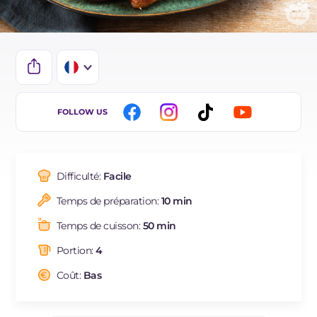
IT
FOLLOW US
EN
DE
Difficulté:
Facile
ES
Temps de préparation:
10 min
BR
Temps de cuisson:
50 min
NL
Portion:
4
Coût:
Bas