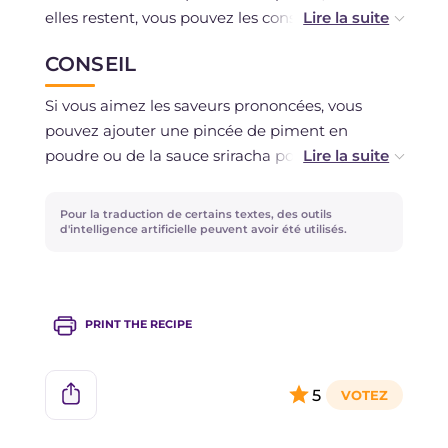
elles restent, vous pouvez les conserver au
réfrigérateur, dans un récipient fermé, pendant
CONSEIL
1 jour. Nous déconseillons la congélation.
Si vous aimez les saveurs prononcées, vous
pouvez ajouter une pincée de piment en
poudre ou de la sauce sriracha pour une version
plus épicée. Préférez-vous quelque chose de
plus aromatique ? Essayez d'utiliser du romarin
Pour la traduction de certains textes, des outils
et du thym à la place du paprika, ou une
d'intelligence artificielle peuvent avoir été utilisés.
marinade à base de citron, de moutarde et de
miel pour un goût aigre-doux alternatif. Servez-
les avec une sauce au yaourt grec ou une sauce
PRINT THE RECIPE
épicée.
5