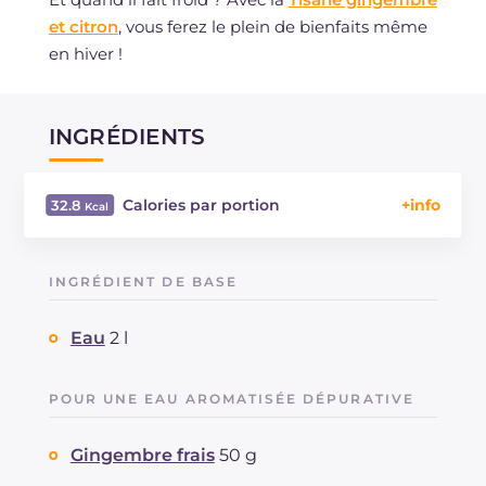
et citron
, vous ferez le plein de bienfaits même
en hiver !
INGRÉDIENTS
Calories par portion
32.8
Énergie
Kcal
32.8
Glucides
g
6.6
INGRÉDIENT DE BASE
Dont sucres
g
4.2
Protéine
g
0.8
Eau
2 l
Graisses
g
0.4
dont acides gras saturés
g
0.07
POUR UNE EAU AROMATISÉE DÉPURATIVE
Cholestérol
mg
2.2
Sodium
mg
1.6
Gingembre frais
50 g