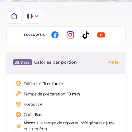
IT
FOLLOW US
EN
BR
Calories par portion
32.8
ES
Énergie
Kcal
32.8
DE
Glucides
g
6.6
Difficulté:
Très facile
NL
Dont sucres
g
4.2
Temps de préparation:
10 min
Protéine
g
0.8
Graisses
g
0.4
Portion:
4
dont acides gras saturés
g
0.07
Coût:
Bas
Cholestérol
mg
2.2
Notes
+ le temps de repos au réfrigérateur (une
Sodium
mg
1.6
nuit entière)