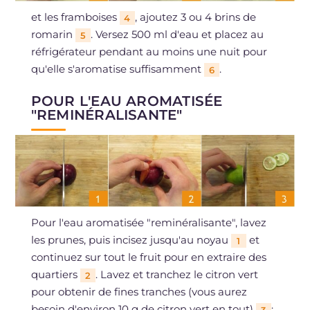
et les framboises
, ajoutez 3 ou 4 brins de
4
romarin
. Versez 500 ml d'eau et placez au
5
réfrigérateur pendant au moins une nuit pour
qu'elle s'aromatise suffisamment
.
6
POUR L'EAU AROMATISÉE
"REMINÉRALISANTE"
Pour l'eau aromatisée "reminéralisante", lavez
les prunes, puis incisez jusqu'au noyau
et
1
continuez sur tout le fruit pour en extraire des
quartiers
. Lavez et tranchez le citron vert
2
pour obtenir de fines tranches (vous aurez
besoin d'environ 10 g de citron vert en tout)
;
3