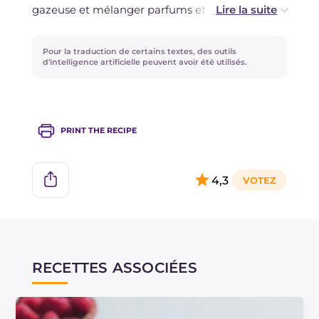
gazeuse et mélanger parfums et saveurs à
votre guise. Toutes les eaux aromatisées, en plus
d'être consommées le matin ou à tout moment
Pour la traduction de certains textes, des outils
de la journée, sont également parfaites pour
d'intelligence artificielle peuvent avoir été utilisés.
accompagner vos repas !
PRINT THE RECIPE
4,3
RECETTES ASSOCIÉES