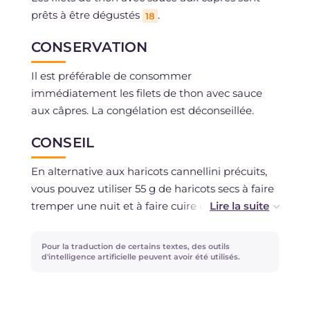
prêts à être dégustés
.
18
CONSERVATION
Il est préférable de consommer
immédiatement les filets de thon avec sauce
aux câpres. La congélation est déconseillée.
CONSEIL
En alternative aux haricots cannellini précuits,
vous pouvez utiliser 55 g de haricots secs à faire
tremper une nuit et à faire cuire dans l'eau
pendant environ 30 minutes, ils ne doivent pas
s'effriter mais rester croquants. Vous n'appréciez
Pour la traduction de certains textes, des outils
pas la note piquante des radis ? Remplacez-les
d'intelligence artificielle peuvent avoir été utilisés.
par des tomates cerises sucrées, vos filets de
thon seront tout aussi délicieux !