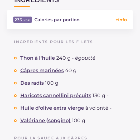
Calories par portion
233
Énergie
Kcal
233
Glucides
g
3.7
INGRÉDIENTS POUR LES FILETS
Dont sucres
g
2
Protéine
g
17.6
Thon à l'huile
240 g -
égoutté
Graisses
g
16.4
dont acides gras saturés
Câpres marinées
40 g
g
2.67
Fibre
g
3.1
Des radis
100 g
Cholestérol
mg
39
Sodium
mg
551
Haricots cannellini précuits
130 g -
Huile d'olive extra vierge
à volonté -
Valériane (songino)
100 g
POUR LA SAUCE AUX CÂPRES