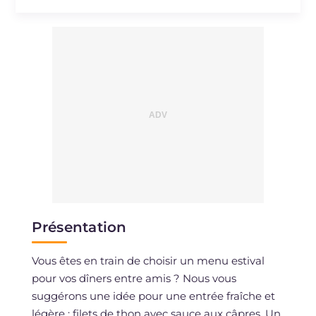
Cholestérol
mg
39
Sodium
mg
551
Présentation
Vous êtes en train de choisir un menu estival
pour vos dîners entre amis ? Nous vous
suggérons une idée pour une entrée fraîche et
légère : filets de thon avec sauce aux câpres. Un