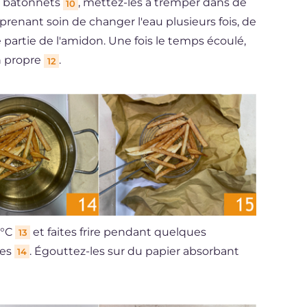
n bâtonnets
, mettez-les à tremper dans de
10
renant soin de changer l'eau plusieurs fois, de
partie de l'amidon. Une fois le temps écoulé,
n propre
.
12
0°C
et faites frire pendant quelques
13
ées
. Égouttez-les sur du papier absorbant
14