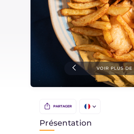
Sauces
Dernieres recettes
IT Website
VOIR PLUS DE
Facebook
Instagram
TikTok
YouTube
PARTAGER
IT
Présentation
EN