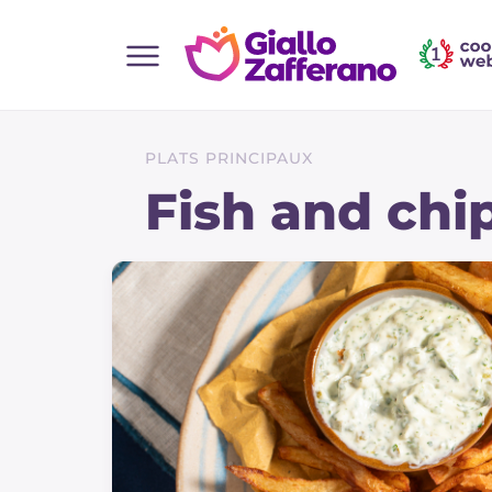
Home
Toutes les recettes
PLATS PRINCIPAUX
Aperitifs
Fish and chi
Salades
Plats principaux
Boissons et rafraîchissements
Desserts
Accompagnement
Pizzas et focaccia
Gateaux et patisserie