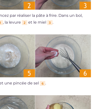
z par réaliser la pâte à frire. Dans un bol,
, la levure
et le miel
.
1
2
3
et une pincée de sel
.
6