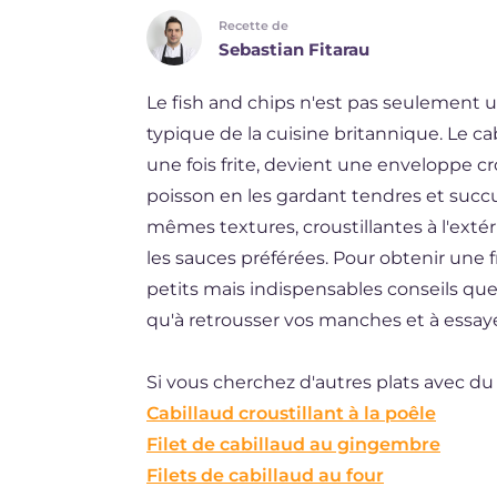
Recette de
DE
Sebastian Fitarau
BR
Le fish and chips n'est pas seulement u
ES
typique de la cuisine britannique. Le ca
NL
une fois frite, devient une enveloppe c
poisson en les gardant tendres et succ
mêmes textures, croustillantes à l'extér
les sauces préférées. Pour obtenir une fr
petits mais indispensables conseils que 
qu'à retrousser vos manches et à essaye
Si vous cherchez d'autres plats avec du 
Cabillaud croustillant à la poêle
Filet de cabillaud au gingembre
Filets de cabillaud au four