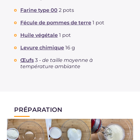
Cholestérol
mg
78
Farine type 00
2 pots
Sodium
mg
42
Fécule de pommes de terre
1 pot
Huile végétale
1 pot
Levure chimique
16 g
Œufs
3 -
de taille moyenne à
température ambiante
PRÉPARATION