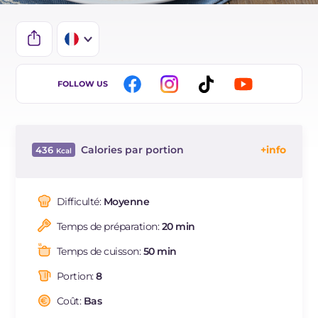
IT
FOLLOW US
EN
ES
Calories par portion
436
DE
Énergie
Kcal
436
BR
Glucides
g
71.4
Difficulté:
Moyenne
NL
Dont sucres
g
33.6
Temps de préparation:
20 min
Protéine
g
6.8
Graisses
g
13.7
Temps de cuisson:
50 min
dont acides gras saturés
g
2.28
Portion:
8
Fibre
g
0.8
Cholestérol
Coût:
Bas
mg
78