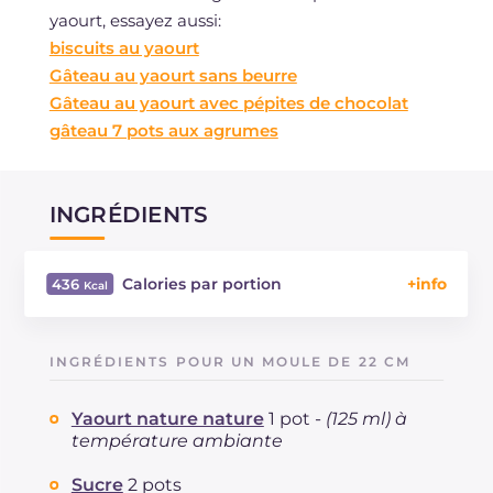
yaourt, essayez aussi:
biscuits au yaourt
Gâteau au yaourt sans beurre
Gâteau au yaourt avec pépites de chocolat
gâteau 7 pots aux agrumes
INGRÉDIENTS
Calories par portion
436
Énergie
Kcal
436
Glucides
g
71.4
INGRÉDIENTS POUR UN MOULE DE 22 CM
Dont sucres
g
33.6
Protéine
g
6.8
Yaourt nature nature
1 pot -
(125 ml) à
Graisses
g
13.7
température ambiante
dont acides gras saturés
g
2.28
Sucre
2 pots
Fibre
g
0.8