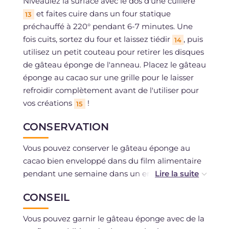
Niveaulez la surface avec le dos d'une cuillère
et faites cuire dans un four statique
13
préchauffé à 220° pendant 6-7 minutes. Une
fois cuits, sortez du four et laissez tiédir
, puis
14
utilisez un petit couteau pour retirer les disques
de gâteau éponge de l'anneau. Placez le gâteau
éponge au cacao sur une grille pour le laisser
refroidir complètement avant de l'utiliser pour
vos créations
!
15
CONSERVATION
Vous pouvez conserver le gâteau éponge au
cacao bien enveloppé dans du film alimentaire
pendant une semaine dans un endroit frais et
sec.
CONSEIL
Sinon, vous pouvez le congeler pendant un
Vous pouvez garnir le gâteau éponge avec de la
mois.