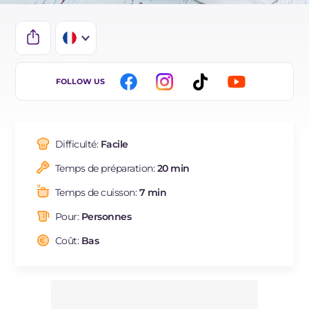
IT
FOLLOW US
EN
ES
Difficulté:
Facile
DE
Temps de préparation:
20 min
BR
Temps de cuisson:
7 min
Pour:
Personnes
Coût:
Bas