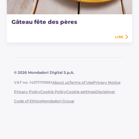
Gâteau fête des pères
LIRE
© 2026 Mondadori Digital S.p.A.
VAT no. 14371170961
About us
Terms of Use
Privacy Notice
Privacy Policy
Cookie Policy
Cookie settings
Disclaimer
Code of Ethics
Mondadori Group