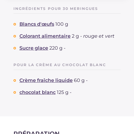
Glucides
g
10.3
INGRÉDIENTS POUR 30 MERINGUES
Dont sucres
g
10.3
Protéine
g
0.8
Blancs d'œufs
100 g
Graisses
g
1.7
dont acides gras saturés
Colorant alimentaire
2 g -
rouge et vert
g
0.99
Cholestérol
mg
2
Sucre glace
220 g -
Sodium
mg
11
POUR LA CRÈME AU CHOCOLAT BLANC
Crème fraîche liquide
60 g -
chocolat blanc
125 g -
PRÉPARATION