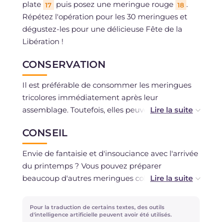
plate
puis posez une meringue rouge
.
17
18
Répétez l'opération pour les 30 meringues et
dégustez-les pour une délicieuse Fête de la
Libération !
CONSERVATION
Il est préférable de consommer les meringues
tricolores immédiatement après leur
assemblage. Toutefois, elles peuvent être
conservées au réfrigérateur dans un récipient
CONSEIL
hermétique pendant au maximum 2 jours,
même si elles perdront un peu de leur croquant
Envie de fantaisie et d'insouciance avec l'arrivée
caractéristique.
du printemps ? Vous pouvez préparer
beaucoup d'autres meringues colorées en
Vous pouvez préparer les meringues tricolores à
ajoutant à la pâte les couleurs qui vous plaisent
l'avance, en les conservant dans une boîte en
le plus pour un arc-en-ciel de meringues sur la
Pour la traduction de certains textes, des outils
métal, à l'abri de l'humidité.
table !
d'intelligence artificielle peuvent avoir été utilisés.