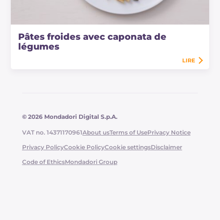
Pâtes froides avec caponata de
légumes
LIRE
© 2026 Mondadori Digital S.p.A.
VAT no. 14371170961
About us
Terms of Use
Privacy Notice
Privacy Policy
Cookie Policy
Cookie settings
Disclaimer
Code of Ethics
Mondadori Group