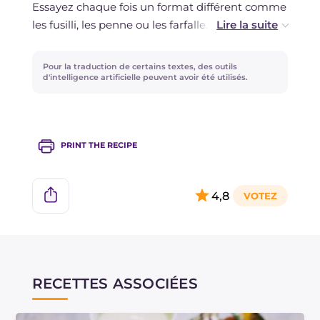
Essayez chaque fois un format différent comme
les fusilli, les penne ou les farfalle. Quant aux
herbes aromatiques, vous pouvez ajouter du
persil, du thym ou de la menthe, mais dans ce
Pour la traduction de certains textes, des outils
cas faites attention à ne pas en ajouter en excès
d'intelligence artificielle peuvent avoir été utilisés.
!
PRINT THE RECIPE
4,8
RECETTES ASSOCIÉES