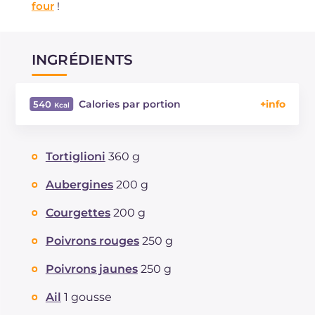
four
!
INGRÉDIENTS
Calories par portion
540
Énergie
Kcal
540
Glucides
g
81
Tortiglioni
360 g
Dont sucres
g
8.5
Protéine
g
16.6
Aubergines
200 g
Graisses
g
16.6
Courgettes
200 g
dont acides gras saturés
g
5.28
Fibre
g
6
Poivrons rouges
250 g
Cholestérol
mg
21
Poivrons jaunes
250 g
Sodium
mg
165
Ail
1 gousse