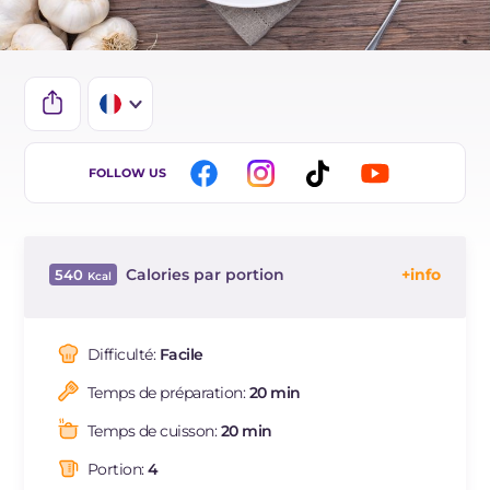
IT
FOLLOW US
EN
DE
Calories par portion
540
ES
Énergie
Kcal
540
BR
Glucides
g
81
Difficulté:
Facile
NL
Dont sucres
g
8.5
Temps de préparation:
20 min
Protéine
g
16.6
Graisses
g
16.6
Temps de cuisson:
20 min
dont acides gras saturés
g
5.28
Portion:
4
Fibre
g
6