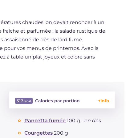
mpératures chaudes, on devait renoncer à un
e fraîche et parfumée : la salade rustique de
es assaisonné de dés de lard fumé.
ale pour vos menus de printemps. Avec la
z à table un plat joyeux et coloré sans
Calories par portion
517
Énergie
Kcal
517
Pancetta fumée
100 g -
en dés
Glucides
g
74.9
Dont sucres
g
7.9
Courgettes
200 g
Protéine
g
16.5