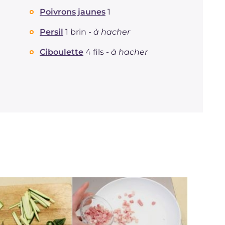
Graisses
Poivrons jaunes
1
g
16.9
dont acides gras saturés
g
3.66
Persil
1 brin -
à hacher
Fibre
g
7.5
Cholestérol
mg
16
Ciboulette
4 fils -
à hacher
Sodium
mg
793