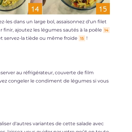
z-les dans un large bol, assaisonnez d'un filet
our finir, ajoutez les légumes sautés à la poêle
14
et servez-la tiède ou même froide
!
15
server au réfrigérateur, couverte de film
ouvez congeler le condiment de légumes si vous
aliser d'autres variantes de cette salade avec
es, laissez-vous guider par votre goût en toute