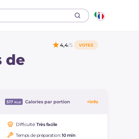
4,4
/5
s de
Calories par portion
517
Énergie
Kcal
517
Glucides
g
74.9
Difficulté:
Très facile
Dont sucres
g
7.9
Temps de préparation:
10 min
Protéine
g
16.5