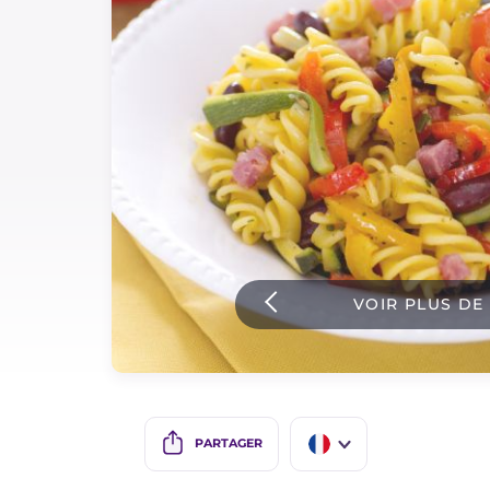
Sauces
Dernieres recettes
IT Website
Facebook
Instagram
VOIR PLUS DE
TikTok
YouTube
PARTAGER
IT