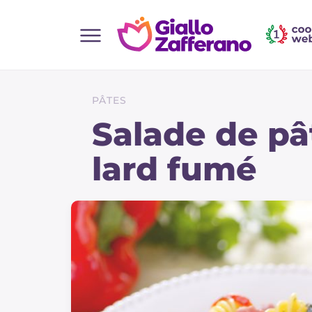
Home
Toutes les recettes
PÂTES
Aperitifs
Salade de pâ
Salades
lard fumé
Plats principaux
Boissons et rafraîchissements
Desserts
Accompagnement
Pizzas et focaccia
Gateaux et patisserie