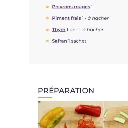
Poivrons rouges
1
Piment frais
1 -
à hacher
Thym
1 brin -
à hacher
Safran
1 sachet
PRÉPARATION