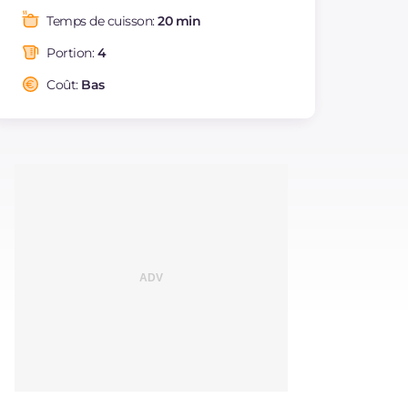
Graisses
g
16.9
Temps de cuisson:
20 min
dont acides gras
g
3.66
saturés
Portion:
4
Fibre
g
7.5
Coût:
Bas
Cholestérol
mg
16
Sodium
mg
793