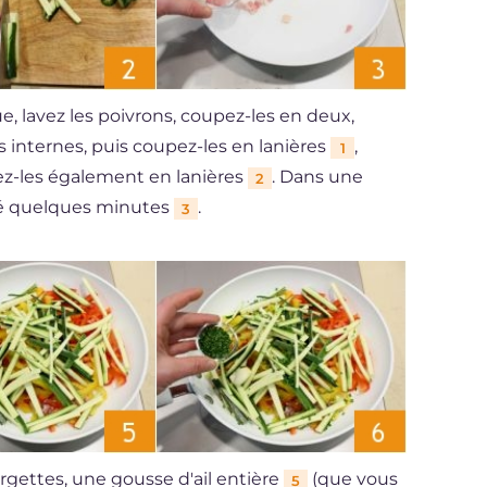
e, lavez les poivrons, coupez-les en deux,
cs internes, puis coupez-les en lanières
,
1
ez-les également en lanières
. Dans une
2
umé quelques minutes
.
3
urgettes, une gousse d'ail entière
(que vous
5