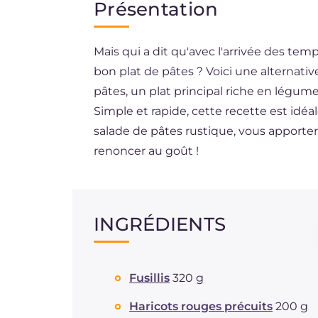
Présentation
EN
Mais qui a dit qu'avec l'arrivée des te
DE
bon plat de pâtes ? Voici une alternativ
ES
pâtes, un plat principal riche en légum
BR
Simple et rapide, cette recette est idé
salade de pâtes rustique, vous apportere
NL
renoncer au goût !
INGRÉDIENTS
Fusillis
320 g
Haricots rouges précuits
200 g