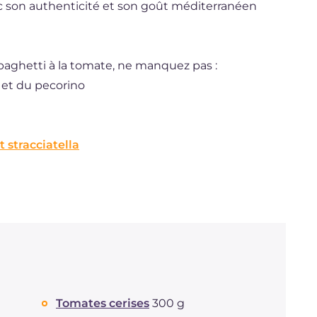
c son authenticité et son goût méditerranéen
paghetti à la tomate, ne manquez pas :
 et du pecorino
t stracciatella
Tomates cerises
300 g