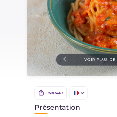
Sauces
Dernieres recettes
IT Website
VOIR PLUS DE
Facebook
Instagram
TikTok
YouTube
PARTAGER
IT
Présentation
EN