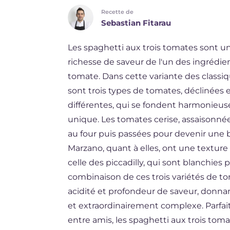
Recette de
DE
Sebastian Fitarau
ES
Les spaghetti aux trois tomates sont un 
BR
richesse de saveur de l'un des ingrédient
NL
tomate. Dans cette variante des classi
sont trois types de tomates, déclinées 
différentes, qui se fondent harmonieus
unique. Les tomates cerise, assaisonnée
au four puis passées pour devenir une 
Marzano, quant à elles, ont une textur
celle des piccadilly, qui sont blanchies
combinaison de ces trois variétés de to
acidité et profondeur de saveur, donnan
et extraordinairement complexe. Parfai
entre amis, les spaghetti aux trois tomat