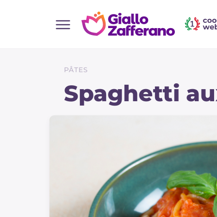
Home
Toutes les recettes
PÂTES
Aperitifs
Spaghetti au
Salades
Plats principaux
Boissons et rafraîchissements
Desserts
Accompagnement
Pizzas et focaccia
Gateaux et patisserie