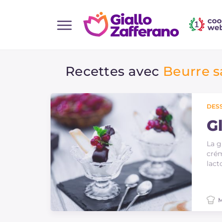
Home
Recettes avec
Beurre s
Toutes les recettes
Aperitifs
Salades
DES
Plats principaux
Gl
Boissons et rafraîchissements
La g
crém
Desserts
lact
Accompagnement
Pizzas et focaccia
M
Gateaux et patisserie