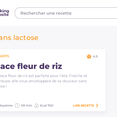
ans lactose
SERTS
4.5
ace fleur de riz
lace fleur de riz est parfaite pour l'été. Fraîche et
euse, elle vous enveloppera de sa douceur sans
ose !
oyenne
49 min
Kcal 740
LIRE
RECETTE