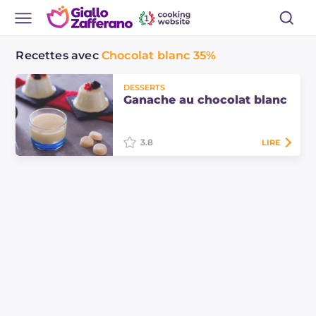
Recettes avec
Chocolat blanc 35%
DESSERTS
Ganache au chocolat blanc
3.8
LIRE
La ganache au chocolat blanc est
une version de la classique crème
ganache, parfaite à déguster à la
cuillère ou à utiliser pour garnir et
décorer !