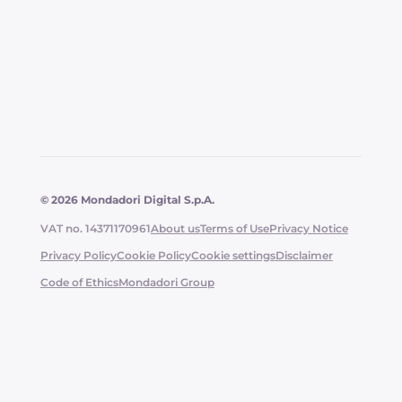
© 2026 Mondadori Digital S.p.A.
VAT no. 14371170961
About us
Terms of Use
Privacy Notice
Privacy Policy
Cookie Policy
Cookie settings
Disclaimer
Code of Ethics
Mondadori Group